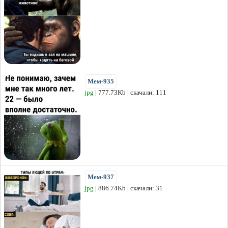
Мем-935
jpg
| 777.73Kb | скачали: 111
Мем-937
jpg
| 886.74Kb | скачали: 31