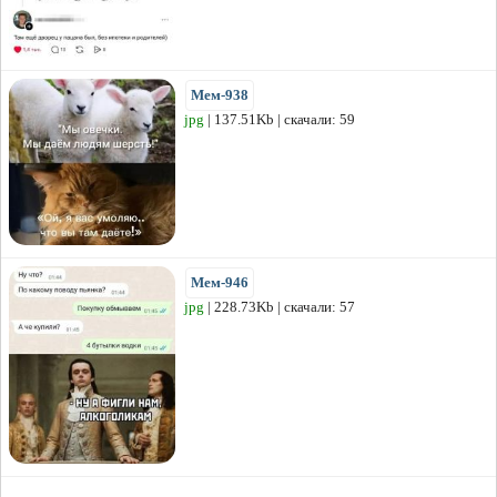
Мем-938
jpg
| 137.51Kb | скачали: 59
Мем-946
jpg
| 228.73Kb | скачали: 57