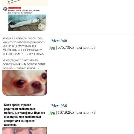
Мем-940
jpg
| 575.73Kb | скачали: 57
Мем-936
jpg
| 167.92Kb | скачали: 73