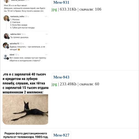
Мем-931
jpg
| 633.31Kb | скачали: 106
Мем-943
jpg
| 233.49Kb | скачали: 60
Мем-927