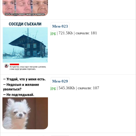
Мем-923
jpg
| 721.5Kb | скачали: 181
Мем-929
jpg
| 545.36Kb | скачали: 107