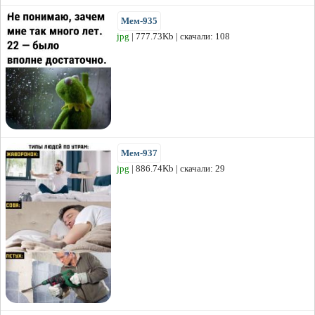
Мем-935
jpg
| 777.73Kb | скачали: 108
Мем-937
jpg
| 886.74Kb | скачали: 29