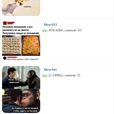
Мем-933
jpg
| 856.42Kb | скачали: 63
Мем-941
jpg
| (1.19Mb) | скачали: 51