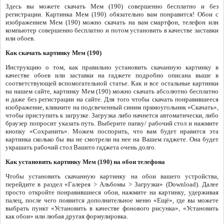
Здесь вы можете скачать Мем (190) совершенно бесплатно и без
регистрации. Картинка Мем (190) обязательно вам понравится! Обои с
изображением Мем (190) можно скачать на вам смартфон, телефон или
компьютер совершенно бесплатно и потом установить в качестве заставки
или обоев.
Как скачать картинку Мем (190)
Инструкцию о том, как правильно установить скачанную картинку в
качестве обоев или заставки на гаджете подробно описана выше в
соответствующей вспомогательной статье. Как и все остальные картинки
на нашем сайте, картинку Мем (190) можно скачать абсолютно бесплатно
и даже без регистрации на сайте. Для того чтобы скачать понравившееся
изображение, кликните на подсвеченный синим прямоугольник «Скачать»,
чтобы приступить к загрузке. Загрузка либо начнется автоматически, либо
браузер попросит указать путь. Выберите папку/ рабочий стол и нажмите
кнопку «Сохранить». Можем поспорить, что вам будет нравится эта
картинка сколько бы вы не смотрели на нее на Вашем гаджете. Она будет
украшать рабочий стол Вашего гаджета очень долго.
Как установить картинку Мем (190) на обои телефона
Чтобы установить скачанную картинку на обои вашего устройства,
перейдите в раздел «Галерея > Альбомы > Загрузки» (Download). Далее
просто откройте понравившиеся обои, нажмите на картинку, удерживая
палец, после чего появится дополнительное меню «Ещё», где вы можете
выбрать пункт «Установить в качестве фонового рисунка», «Установить
как обои» или любая другая формулировка.