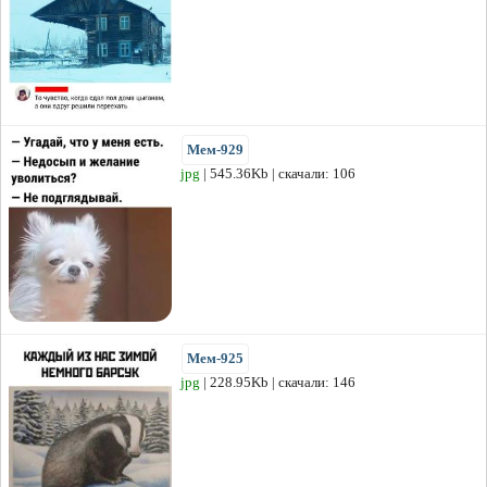
Мем-929
jpg
| 545.36Kb | скачали: 106
Мем-925
jpg
| 228.95Kb | скачали: 146