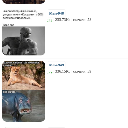
Мем-948
jpg
| 255.73Kb | скачали: 58
Мем-949
jpg
| 336.15Kb | скачали: 59