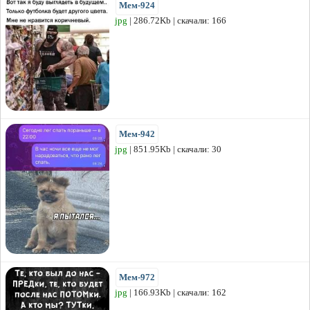
Мем-924
jpg
| 286.72Kb | скачали: 166
Мем-942
jpg
| 851.95Kb | скачали: 30
Мем-972
jpg
| 166.93Kb | скачали: 162