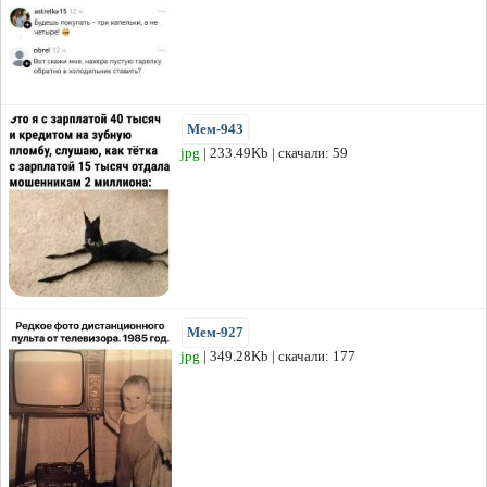
Мем-943
jpg
| 233.49Kb | скачали: 59
Мем-927
jpg
| 349.28Kb | скачали: 177