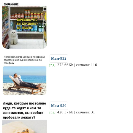
Мем-932
jpg
| 273.66Kb | скачали: 116
Мем-950
jpg
| 428.57Kb | скачали: 31