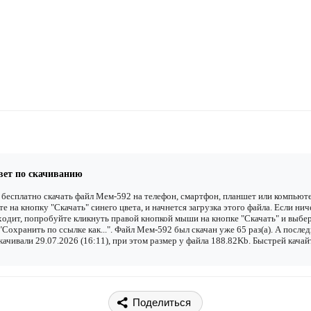
вет по скачиванию
бесплатно скачать файл Мем-592 на телефон, смартфон, планшет или компьюте
е на кнопку "Скачать" синего цвета, и начнется загрузка этого файла. Если нич
одит, попробуйте кликнуть правой кнопкой мыши на кнопке "Скачать" и выбе
"Сохранить по ссылке как...". Файл Мем-592 был скачан уже 65 раз(а). А после
качивали 29.07.2026 (16:11), при этом размер у файла 188.82Kb. Быстрей качай
Поделиться