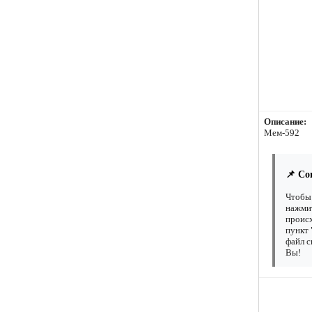
Описание:
Мем-592
📌 Со
Чтобы 
нажмит
происх
пункт 
файл с
Вы!