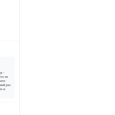
р -
его не
рите
дний раз
те и