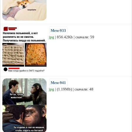
Мем-933
jpg
| 856.42Kb | скачали: 59
Мем-941
jpg
| (1.19Mb) | скачали: 48