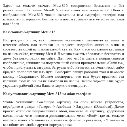
Здесь вы можете скачать Мем-815 совершенно бесплатно и без
регистрации. Картинка Мем-815 обязательно вам понравится! Обои с
изображением Мем-815 можно скачать на вам смартфон, телефон или
компьютер совершенно бесплатно и потом установить в качестве заставки
или обоев.
Как скачать картинку Мем-815
Инструкцию о том, как правильно установить скачанную картинку в
качестве обоев или заставки на гаджете подробно описана выше в
соответствующей вспомогательной статье. Как и все остальные картинки
на нашем сайте, картинку Мем-815 можно скачать абсолютно бесплатно и
даже без регистрации на сайте. Для того чтобы скачать понравившееся
изображение, кликните на подсвеченный синим прямоугольник «Скачать»,
чтобы приступить к загрузке. Загрузка либо начнется автоматически, либо
браузер попросит указать путь. Выберите папку/ рабочий стол и нажмите
кнопку «Сохранить». Можем поспорить, что вам будет нравится эта
картинка сколько бы вы не смотрели на нее на Вашем гаджете. Она будет
украшать рабочий стол Вашего гаджета очень долго.
Как установить картинку Мем-815 на обои телефона
Чтобы установить скачанную картинку на обои вашего устройства,
перейдите в раздел «Галерея > Альбомы > Загрузки» (Download). Далее
просто откройте понравившиеся обои, нажмите на картинку, удерживая
палец, после чего появится дополнительное меню «Ещё», где вы можете
выбрать пункт «Установить в качестве фонового рисунка», «Установить
как обои» или любая другая формулировка.