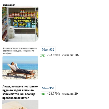
Мем-932
jpg
| 273.66Kb | скачали: 107
Мем-950
jpg
| 428.57Kb | скачали: 29