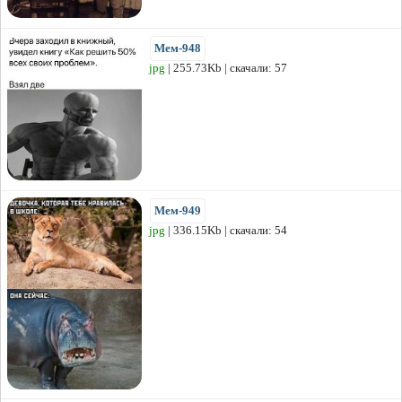
Мем-948
jpg
| 255.73Kb | скачали: 57
Мем-949
jpg
| 336.15Kb | скачали: 54