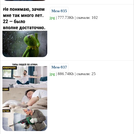
Мем-935
jpg
| 777.73Kb | скачали: 102
Мем-937
jpg
| 886.74Kb | скачали: 25