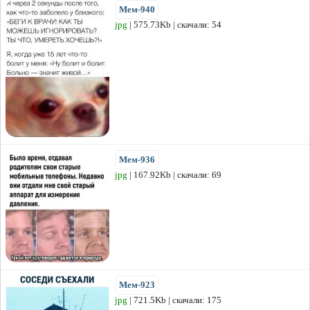
Мем-940
jpg
| 575.73Kb | скачали: 54
Мем-936
jpg
| 167.92Kb | скачали: 69
Мем-923
jpg
| 721.5Kb | скачали: 175