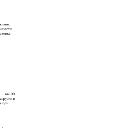
жизни.
ежности.
звонка.
и — 44100
агрузки и
я при