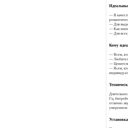
Идеальные
— В качест
романтичес
— Для выде
— Как напо
— Для всех
Кому идеа
— Всем, кт
— Любителя
— Ценителя
— Всем, кт
индивидуа
Техническ
Длительнос
Гц, битрей
отлично зв
умеренном 
Установка