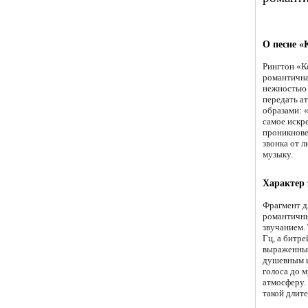
О песне «
Рингтон «К
романтична
нежностью 
передать а
образами: 
самое искре
проникнове
звонка от 
музыку.
Характер 
Фрагмент д
романтичны
звучанием.
Гц, а битр
выраженным
душевным и
голоса до 
атмосферу.
такой длите