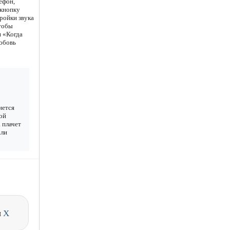
ефон,
 кнопку
ройки звука
чтобы
я «Когда
любовь
нется
ой
 плачет
али
и
X