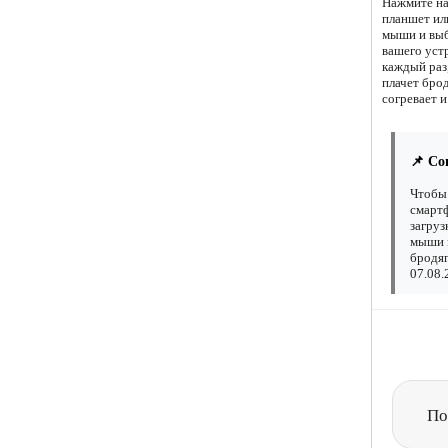
Нажмите на
планшет ил
мыши и выб
вашего уст
каждый раз,
плачет бро
согревает и
📌 Со
Чтобы 
смартф
загруз
мыши н
бродяг
07.08.
По