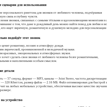
 сценарии для использования
ве персонального рингтона для звонков от любимого человека, подчёркивая
кую связь и глубину чувств.
ления звонков, связанных с самыми тёплыми и вдохновляющими моментами в 
минание о том, что даже в дождливый день можно найти повод для любви и н
, кто ищет лиричную, романтичную и душевную мелодию для персонализации 
льно подойдёт этот звонок
о ценит романтику, поэзию и атмосферу дождя.
м лирической, проникновенной и мелодичной музыки.
м красивых, эмоциональных и атмосферных звуков.
о хочет сделать свои звонки от любимого человека более романтичными,
льными и наполненными особым смыслом.
ие детали
ть — 57 секунд, формат — MP3, каналы — Joint Stereo, частота дискретизаци
т — 320 Кбит/сек, размер файла — 2.16 МБ. Файл оптимизирован для быстрой з
учит на любых мобильных устройствах, обеспечивая высокое качество звучани
размере.
 на устройство