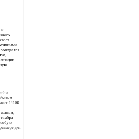
 и
енного
евает
оэтичными
т рождается
гко,
ализации
рную
кий и
бъёмным
вляет 44100
к живым,
 тембра
 особую
размере для