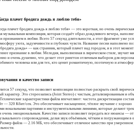
Когда плачет бродяга дождь я люблю тебя»
огда плачет бродяга дождь я люблю тебя» — это короткая, но очень лирическая
я музыкальная композиция, которая создаёт образ дождливого вечера, наполн
и признанием в любви. Всего 57 секунд длительности, а этот фрагмент уже усп
тмосферу уюта, задумчивости и глубоких чувств. Название песни наполнено п
«бродяга дождь» — как странник, который плачет над городом, и в этот момен
ннее признание в любви. Мелодия, выполненная в лирическом стиле, звучит мя
нно и очень душевно, что делает этот рингтон отличным выбором для персон
любимого человека или для тех, кто ценит романтичную, поэтичную и атмосфе
звучания и качество записи
лится 57 секунд, что позволяет композиции полностью раскрыть свой лиричес
й характер. Это стереозапись (Joint Stereo) с чистым, детализированным и о
 Технические характеристики файла впечатляют: частота дискретизации соста
ейт — 320 Кбит/сек. Это обеспечивает насыщенное, тёплое звучание с хорошо
и вокальными партиями и инструментальными линиями, которые делают тре
 очень эмоциональным. Качество записи позволяет передать все нюансы — от
музыкального сопровождения, делая звук объёмным, чётким и погружающим в
 Размер файла — 2.16 МБ, что обеспечивает отличное качество при умеренном 
льности.