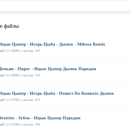
е файлы
Ицык Цыпер - Игорь Цыба - Дымок - Mdessa Remix
mp3
| (1.54Mb) | скачали: 243
Демьян - Пирог - Ицык Цыпер Дымок Пародия
mp3
| (1.44Mb) | скачали: 319
Ицык Цыпер - Игорь Цыба - Пошел По Комнате Дымок
mp3
| (1.37Mb) | скачали: 651
Beatrise - Зубок - Ицык Цыпер Пародия
mp3
| (1.41Mb) | скачали: 304