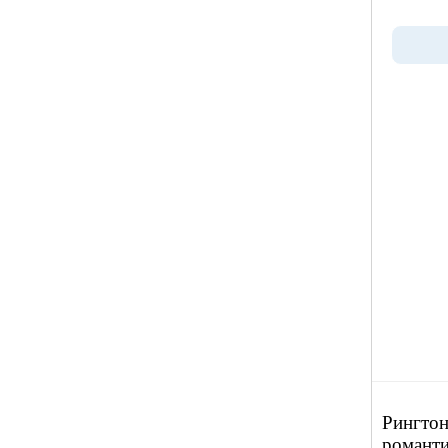
Рингтон
романти