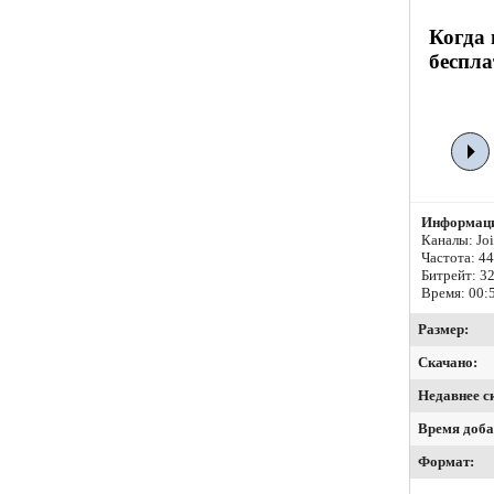
Когда 
беспла
Информаци
Каналы: Join
Частота: 4
Битрейт:
32
Время: 00:
Размер:
Скачано:
Недавнее с
Время доба
Формат: