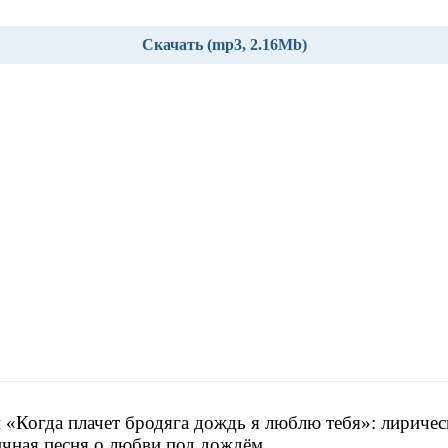
Скачать (mp3, 2.16Mb)
 «Когда плачет бродяга дождь я люблю тебя»: лиричес
чная песня о любви под дождём