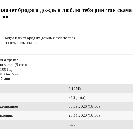
плачет бродяга дождь я люблю тебя рингтон скача
тно
Когда плачет бродяга дождь я люблю тебя
прослушать онлайн
я о трэке:
t stereo (Stereo)
4100 Гц
0 Кбит/сек.
57 мин
2.16Mb
716 раз(а)
качивание:
07.08.2026 (16:50)
вления:
23.11.2020 (16:58)
mp3