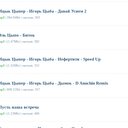
Ицык Цыпер - Игорь Цыба - Давай Уснем 2
mp3
| 394.94Kb | скачали: 303
Эль Цыпо - Биток
mp3
| (1.47Mb) | скачали: 382
Ицык Цыпер - Игорь Цыба - Нефертити - Speed Up
mp3
| (1.32Mb) | скачали: 352
Ицык Цыпер - Игорь Цыба - Дымок - D Anuchin Remix
mp3
| 608.21Kb | скачали: 357
Пусть наша встреча
mp3
| (1.23Mb) | скачали: 406