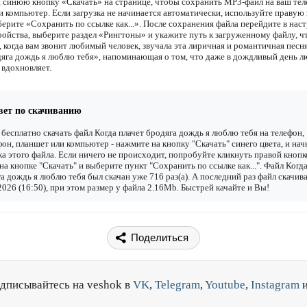
 синюю кнопку «Скачать» на странице, чтобы сохранить MP3-файл на ваш тел
и компьютер. Если загрузка не начинается автоматически, используйте правую
ерите «Сохранить по ссылке как...». После сохранения файла перейдите в наст
ройства, выберите раздел «Рингтоны» и укажите путь к загруженному файлу, 
 когда вам звонит любимый человек, звучала эта лиричная и романтичная песн
дяга дождь я люблю тебя», напоминающая о том, что даже в дождливый день 
 вдохновляет.
вет по скачиванию
бесплатно скачать файл Когда плачет бродяга дождь я люблю тебя на телефон,
он, планшет или компьютер - нажмите на кнопку "Скачать" синего цвета, и нач
ка этого файла. Если ничего не происходит, попробуйте кликнуть правой кнопк
а кнопке "Скачать" и выберите пункт "Сохранить по ссылке как...". Файл Когда
а дождь я люблю тебя был скачан уже 716 раз(а). А последний раз файл скачив
2026 (16:50), при этом размер у файла 2.16Mb. Быстрей качайте и Вы!
Поделиться
дписывайтесь на veshok в
VK
,
Telegram
,
Youtube
,
Instagram