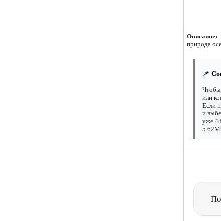
Описание:
природа осе
📌 Со
Чтобы 
или ко
Если н
и выбе
уже 48
5.62Mb
По