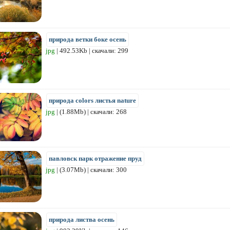
природа ветки боке осень
jpg
| 492.53Kb | скачали: 299
природа colors листья nature
jpg
| (1.88Mb) | скачали: 268
павловск парк отражение пруд
jpg
| (3.07Mb) | скачали: 300
природа листва осень