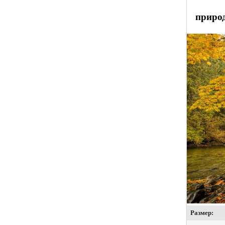
природ
Размер: