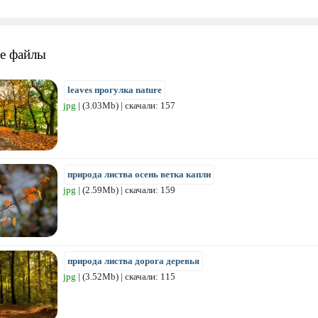
е файлы
leaves прогулка nature
jpg
| (3.03Mb) | скачали: 157
природа листва осень ветка капли
jpg
| (2.59Mb) | скачали: 159
природа листва дорога деревья
jpg
| (3.52Mb) | скачали: 115