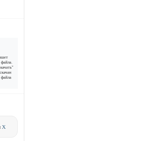
аншет
 файла.
качать"
 скачан
у файла
и
X