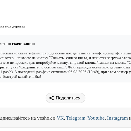
нь мох деревья
вет по скачиванию
бесплатно скачать файл природа осень мох деревья на телефон, смартфон, пл
мпьютер - нажмите на кнопку "Скачать" синего цвета, и начнется загрузка этого
ичего не происходит, попробуйте кликнуть правой кнопкой мыши на кнопке "С
рите пункт "Сохранить по ссылке как...". Файл природа осень мох деревья был
1 раз(а). А последний раз файл скачивали 06.08.2026 (10:49), при этом размер 
. Быстрей качайте и Вы!
Поделиться
дписывайтесь на veshok в
VK
,
Telegram
,
Youtube
,
Instagram