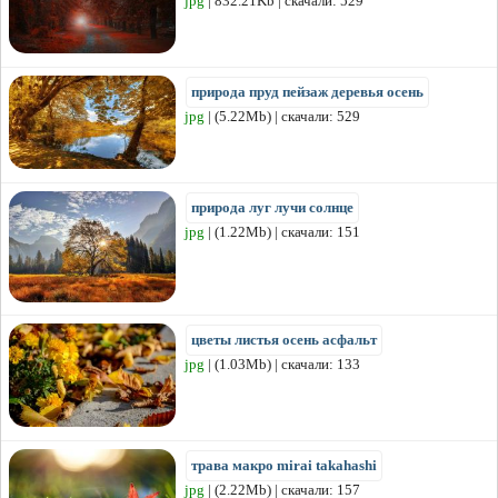
jpg
| 832.21Kb | скачали: 529
природа пруд пейзаж деревья осень
jpg
| (5.22Mb) | скачали: 529
природа луг лучи солнце
jpg
| (1.22Mb) | скачали: 151
цветы листья осень асфальт
jpg
| (1.03Mb) | скачали: 133
трава макро mirai takahashi
jpg
| (2.22Mb) | скачали: 157