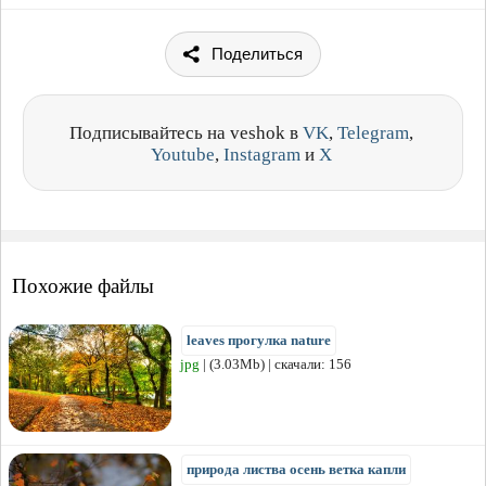
Поделиться
Подписывайтесь на veshok в
VK
,
Telegram
,
Youtube
,
Instagram
и
X
Похожие файлы
leaves прогулка nature
jpg
| (3.03Mb) | скачали: 156
природа листва осень ветка капли