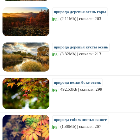
природа деревья осень горы
jpg
| (2.11Mb) | скачали: 263
природа деревья кусты осень
jpg
| (3.82Mb) | скачали: 213
природа ветки боке осень
jpg
| 492.53Kb | скачали: 299
природа colors листья nature
jpg
| (1.88Mb) | скачали: 267