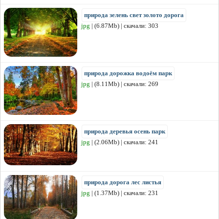
природа зелень свет золото дорога
jpg
| (6.87Mb) | скачали: 303
природа дорожка водоём парк
jpg
| (8.11Mb) | скачали: 269
природа деревья осень парк
jpg
| (2.06Mb) | скачали: 241
природа дорога лес листья
jpg
| (1.37Mb) | скачали: 231