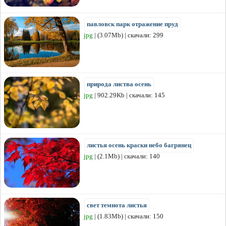
павловск парк отражение пруд
jpg
| (3.07Mb) | скачали: 299
природа листва осень
jpg
| 902.29Kb | скачали: 145
листья осень краски небо багрянец
jpg
| (2.1Mb) | скачали: 140
свет темнота листья
jpg
| (1.83Mb) | скачали: 150