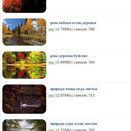
река пейзаж осень деревья
jpg
| (1.78Mb) | скачали: 546
река деревья буйство
jpg
| (1.88Mb) | скачали: 584
природа птица вода листья
jpg
| (2.65Mb) | скачали: 513
природа утро осень мосток
jpg
| (1.35Mb) | скачали: 505