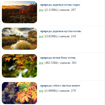
природа деревья осень горы
jpg
| (2.11Mb) | скачали: 267
природа деревья кусты осень
jpg
| (3.82Mb) | скачали: 216
природа ветки боке осень
jpg
| 492.53Kb | скачали: 301
природа colors листья nature
jpg
| (1.88Mb) | скачали: 270