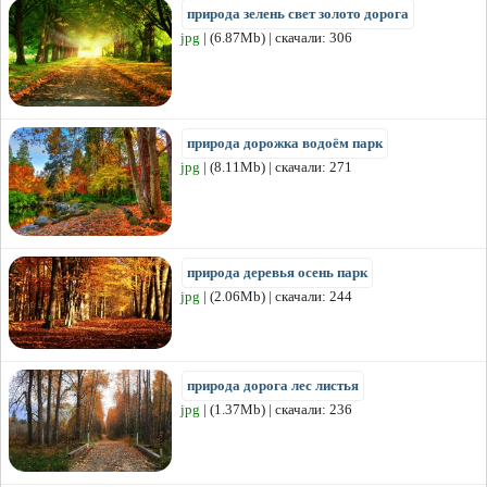
природа зелень свет золото дорога
jpg
| (6.87Mb) | скачали: 306
природа дорожка водоём парк
jpg
| (8.11Mb) | скачали: 271
природа деревья осень парк
jpg
| (2.06Mb) | скачали: 244
природа дорога лес листья
jpg
| (1.37Mb) | скачали: 236