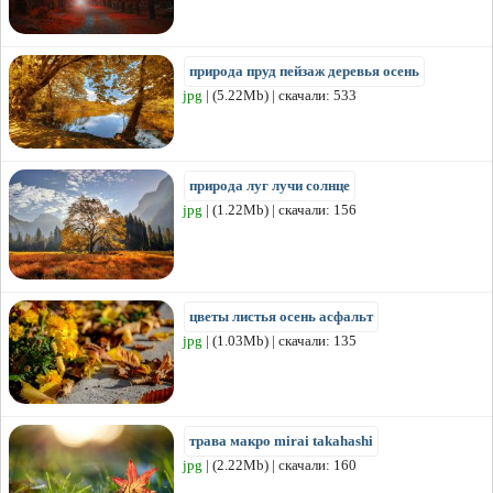
природа пруд пейзаж деревья осень
jpg
| (5.22Mb) | скачали: 533
природа луг лучи солнце
jpg
| (1.22Mb) | скачали: 156
цветы листья осень асфальт
jpg
| (1.03Mb) | скачали: 135
трава макро mirai takahashi
jpg
| (2.22Mb) | скачали: 160