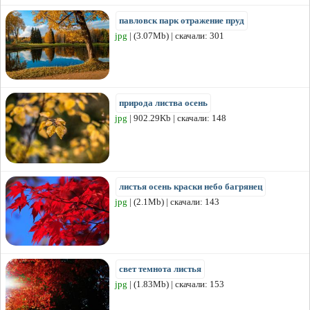
павловск парк отражение пруд
jpg
| (3.07Mb) | скачали: 301
природа листва осень
jpg
| 902.29Kb | скачали: 148
листья осень краски небо багрянец
jpg
| (2.1Mb) | скачали: 143
свет темнота листья
jpg
| (1.83Mb) | скачали: 153