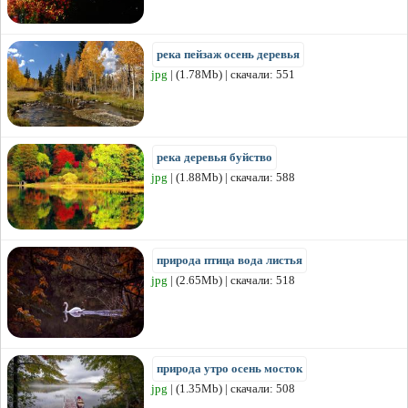
река пейзаж осень деревья
jpg
| (1.78Mb) | скачали: 551
река деревья буйство
jpg
| (1.88Mb) | скачали: 588
природа птица вода листья
jpg
| (2.65Mb) | скачали: 518
природа утро осень мосток
jpg
| (1.35Mb) | скачали: 508