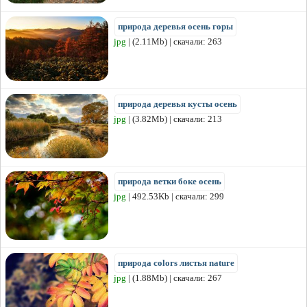
природа деревья осень горы
jpg
| (2.11Mb) | скачали: 263
природа деревья кусты осень
jpg
| (3.82Mb) | скачали: 213
природа ветки боке осень
jpg
| 492.53Kb | скачали: 299
природа colors листья nature
jpg
| (1.88Mb) | скачали: 267