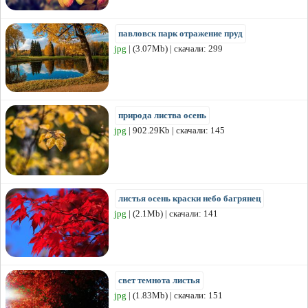
павловск парк отражение пруд
jpg
| (3.07Mb) | скачали: 299
природа листва осень
jpg
| 902.29Kb | скачали: 145
листья осень краски небо багрянец
jpg
| (2.1Mb) | скачали: 141
свет темнота листья
jpg
| (1.83Mb) | скачали: 151