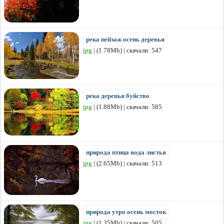
река пейзаж осень деревья
jpg
| (1.78Mb) | скачали: 547
река деревья буйство
jpg
| (1.88Mb) | скачали: 585
природа птица вода листья
jpg
| (2.65Mb) | скачали: 513
природа утро осень мосток
jpg
| (1.35Mb) | скачали: 505