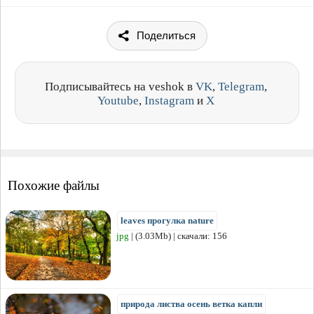
Поделиться
Подписывайтесь на veshok в
VK
,
Telegram
,
Youtube
,
Instagram
и
X
Похожие файлы
leaves прогулка nature
jpg
| (3.03Mb) | скачали: 156
природа листва осень ветка капли