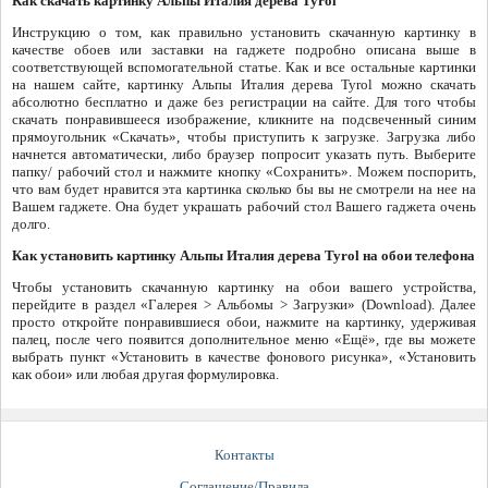
Как скачать картинку Альпы Италия дерева Tyrol
Инструкцию о том, как правильно установить скачанную картинку в
качестве обоев или заставки на гаджете подробно описана выше в
соответствующей вспомогательной статье. Как и все остальные картинки
на нашем сайте, картинку Альпы Италия дерева Tyrol можно скачать
абсолютно бесплатно и даже без регистрации на сайте. Для того чтобы
скачать понравившееся изображение, кликните на подсвеченный синим
прямоугольник «Скачать», чтобы приступить к загрузке. Загрузка либо
начнется автоматически, либо браузер попросит указать путь. Выберите
папку/ рабочий стол и нажмите кнопку «Сохранить». Можем поспорить,
что вам будет нравится эта картинка сколько бы вы не смотрели на нее на
Вашем гаджете. Она будет украшать рабочий стол Вашего гаджета очень
долго.
Как установить картинку Альпы Италия дерева Tyrol на обои телефона
Чтобы установить скачанную картинку на обои вашего устройства,
перейдите в раздел «Галерея > Альбомы > Загрузки» (Download). Далее
просто откройте понравившиеся обои, нажмите на картинку, удерживая
палец, после чего появится дополнительное меню «Ещё», где вы можете
выбрать пункт «Установить в качестве фонового рисунка», «Установить
как обои» или любая другая формулировка.
Контакты
Соглашение/Правила