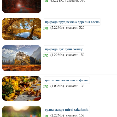
jpg
| 832.21Kb | скачали: 530
природа пруд пейзаж деревья осень
jpg
| (5.22Mb) | скачали: 529
природа луг лучи солнце
jpg
| (1.22Mb) | скачали: 152
цветы листья осень асфальт
jpg
| (1.03Mb) | скачали: 133
трава макро mirai takahashi
jpg
| (2.22Mb) | скачали: 158