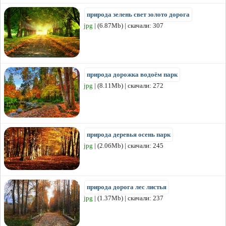
природа зелень свет золото дорога
jpg
| (6.87Mb) | скачали: 307
природа дорожка водоём парк
jpg
| (8.11Mb) | скачали: 272
природа деревья осень парк
jpg
| (2.06Mb) | скачали: 245
природа дорога лес листья
jpg
| (1.37Mb) | скачали: 237