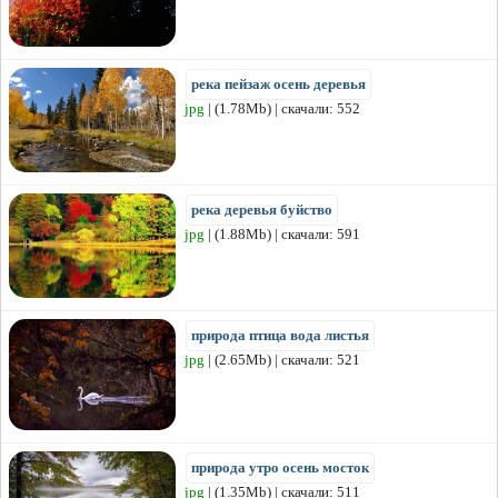
река пейзаж осень деревья
jpg
| (1.78Mb) | скачали: 552
река деревья буйство
jpg
| (1.88Mb) | скачали: 591
природа птица вода листья
jpg
| (2.65Mb) | скачали: 521
природа утро осень мосток
jpg
| (1.35Mb) | скачали: 511