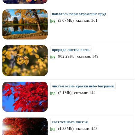
павловск парк отражение пруд
jpg
| (3.07Mb) | скачали: 301
природа листва осень
jpg
| 902.29Kb | скачали: 149
листья осень краски небо багрянец
jpg
| (2.1Mb) | скачали: 144
свет темнота листья
jpg
| (1.83Mb) | скачали: 153