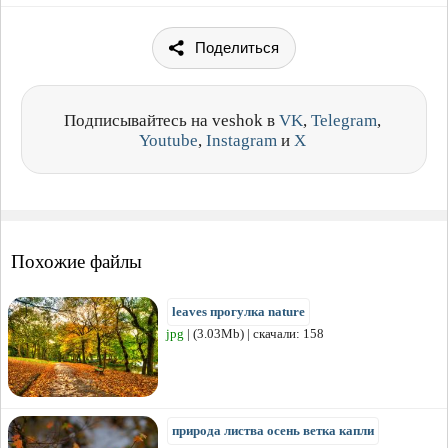
Поделиться
Подписывайтесь на veshok в
VK
,
Telegram
,
Youtube
,
Instagram
и
X
Похожие файлы
leaves прогулка nature
jpg
| (3.03Mb) | скачали: 158
природа листва осень ветка капли