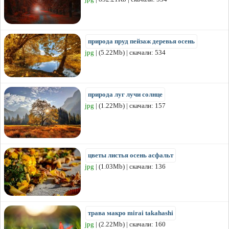
природа пруд пейзаж деревья осень
jpg
| (5.22Mb) | скачали: 534
природа луг лучи солнце
jpg
| (1.22Mb) | скачали: 157
цветы листья осень асфальт
jpg
| (1.03Mb) | скачали: 136
трава макро mirai takahashi
jpg
| (2.22Mb) | скачали: 160