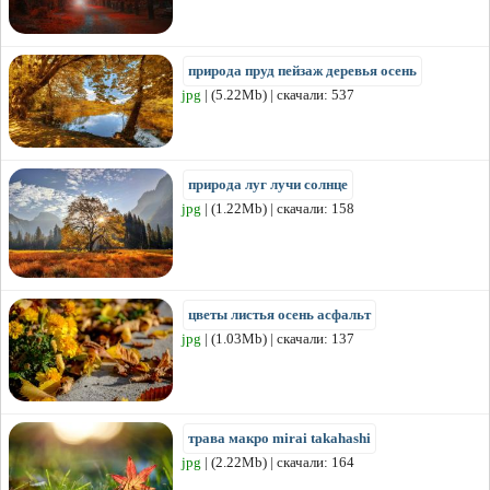
природа пруд пейзаж деревья осень
jpg
| (5.22Mb) | скачали: 537
природа луг лучи солнце
jpg
| (1.22Mb) | скачали: 158
цветы листья осень асфальт
jpg
| (1.03Mb) | скачали: 137
трава макро mirai takahashi
jpg
| (2.22Mb) | скачали: 164