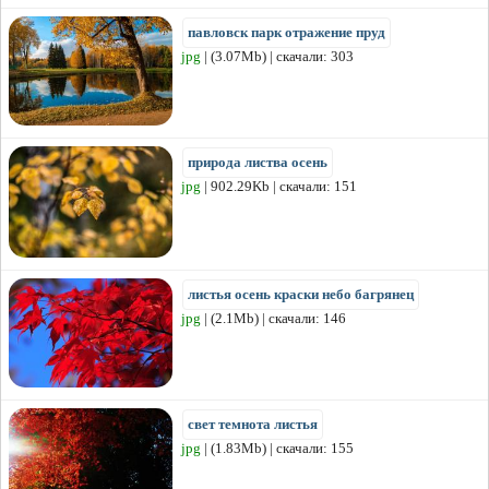
павловск парк отражение пруд
jpg
| (3.07Mb) | скачали: 303
природа листва осень
jpg
| 902.29Kb | скачали: 151
листья осень краски небо багрянец
jpg
| (2.1Mb) | скачали: 146
свет темнота листья
jpg
| (1.83Mb) | скачали: 155