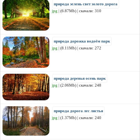
природа зелень свет золото дорога
jpg
| (6.87Mb) | скачали: 310
природа дорожка водоём парк
jpg
| (8.11Mb) | скачали: 272
природа деревья осень парк
jpg
| (2.06Mb) | скачали: 248
природа дорога лес листья
jpg
| (1.37Mb) | скачали: 240