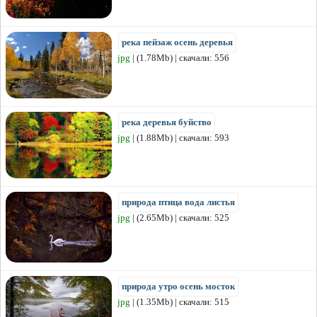
река пейзаж осень деревья
jpg
| (1.78Mb) | скачали: 556
река деревья буйство
jpg
| (1.88Mb) | скачали: 593
природа птица вода листья
jpg
| (2.65Mb) | скачали: 525
природа утро осень мосток
jpg
| (1.35Mb) | скачали: 515