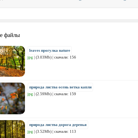
е файлы
leaves прогулка nature
jpg
| (3.03Mb) | скачали: 156
природа листва осень ветка капли
jpg
| (2.59Mb) | скачали: 159
природа листва дорога деревья
jpg
| (3.52Mb) | скачали: 113