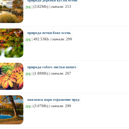
природа деревья кусты осень
jpg
| (3.82Mb) | скачали: 213
природа ветки боке осень
jpg
| 492.53Kb | скачали: 299
природа colors листья nature
jpg
| (1.88Mb) | скачали: 267
павловск парк отражение пруд
jpg
| (3.07Mb) | скачали: 299