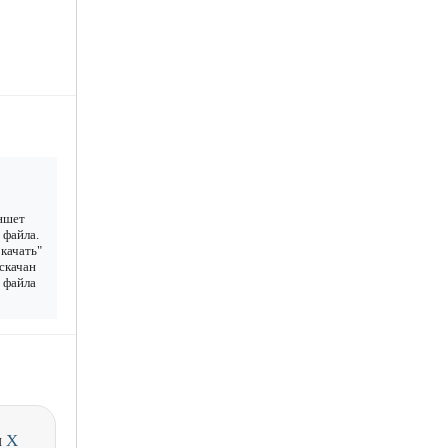
аншет
 файла.
качать"
 скачан
у файла
и
X