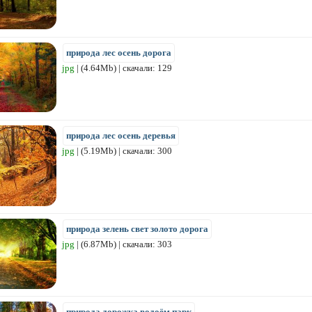
природа лес осень дорога
jpg
| (4.64Mb) | скачали: 129
природа лес осень деревья
jpg
| (5.19Mb) | скачали: 300
природа зелень свет золото дорога
jpg
| (6.87Mb) | скачали: 303
природа дорожка водоём парк