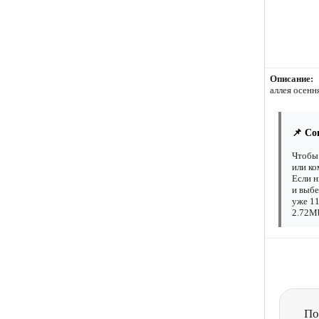
Описание:
аллея осенн
📌 Со
Чтобы 
или ко
Если н
и выбе
уже 11
2.72Mb
По