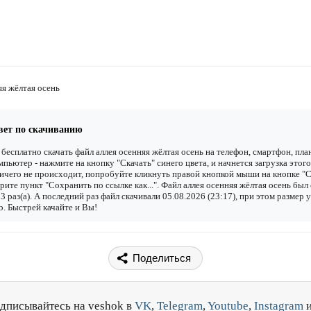
яя жёлтая осень
вет по скачиванию
бесплатно скачать файл аллея осенняя жёлтая осень на телефон, смартфон, пл
мпьютер - нажмите на кнопку "Скачать" синего цвета, и начнется загрузка этого
ичего не происходит, попробуйте кликнуть правой кнопкой мыши на кнопке "С
рите пункт "Сохранить по ссылке как...". Файл аллея осенняя жёлтая осень был
3 раз(а). А последний раз файл скачивали 05.08.2026 (23:17), при этом размер 
. Быстрей качайте и Вы!
Поделиться
дписывайтесь на veshok в
VK
,
Telegram
,
Youtube
,
Instagram