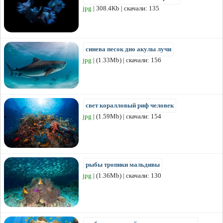
jpg
| 308.4Kb | скачали: 135
синева песок дно акулы лучи
jpg
| (1.33Mb) | скачали: 156
свет коралловый риф человек
jpg
| (1.59Mb) | скачали: 154
рыбы тропики мальдивы
jpg
| (1.36Mb) | скачали: 130