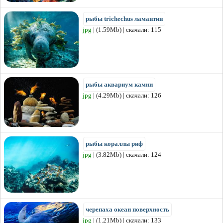
рыбы trichechus ламантин
jpg
| (1.59Mb) | скачали: 115
рыбы аквариум камни
jpg
| (4.29Mb) | скачали: 126
рыбы кораллы риф
jpg
| (3.82Mb) | скачали: 124
черепаха океан поверхность
jpg
| (1.21Mb) | скачали: 133