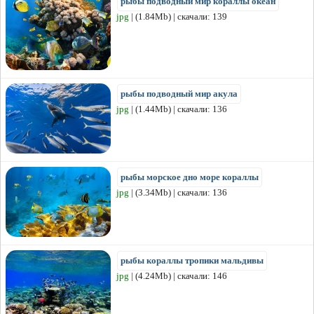
рыбы подводный мир кораллы океан
jpg
| (1.84Mb) | скачали: 139
рыбы подводный мир акула
jpg
| (1.44Mb) | скачали: 136
рыбы морское дно море кораллы
jpg
| (3.34Mb) | скачали: 136
рыбы кораллы тропики мальдивы
jpg
| (4.24Mb) | скачали: 146