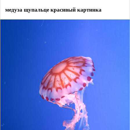
медуза щупальце красивый картинка