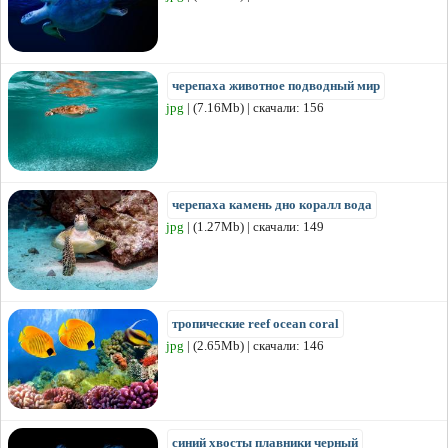
черепаха животное подводный мир
jpg
| (7.16Mb) | скачали: 156
черепаха камень дно коралл вода
jpg
| (1.27Mb) | скачали: 149
тропические reef ocean coral
jpg
| (2.65Mb) | скачали: 146
синий хвосты плавники черный