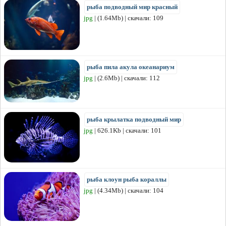
рыба подводный мир красный
jpg
| (1.64Mb) | скачали: 109
рыба пила акула океанариум
jpg
| (2.6Mb) | скачали: 112
рыба крылатка подводный мир
jpg
| 626.1Kb | скачали: 101
рыба клоун рыба кораллы
jpg
| (4.34Mb) | скачали: 104