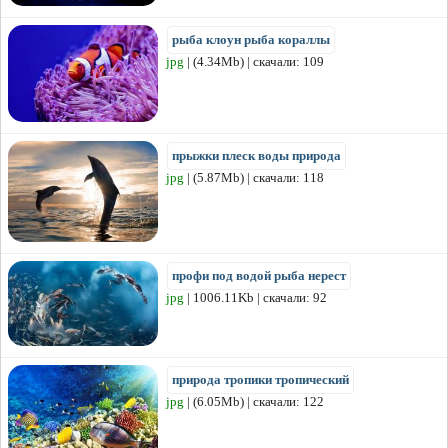
рыба клоун рыба кораллы
jpg
| (4.34Mb) | скачали: 109
прыжки плеск воды природа
jpg
| (5.87Mb) | скачали: 118
профи под водой рыба нерест
jpg
| 1006.11Kb | скачали: 92
природа тропики тропический
jpg
| (6.05Mb) | скачали: 122