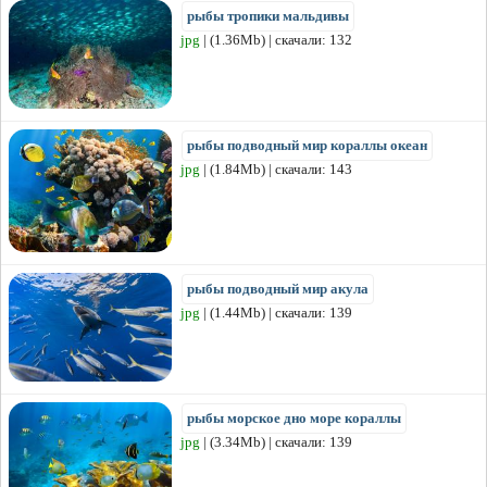
рыбы тропики мальдивы
jpg
| (1.36Mb) | скачали: 132
рыбы подводный мир кораллы океан
jpg
| (1.84Mb) | скачали: 143
рыбы подводный мир акула
jpg
| (1.44Mb) | скачали: 139
рыбы морское дно море кораллы
jpg
| (3.34Mb) | скачали: 139