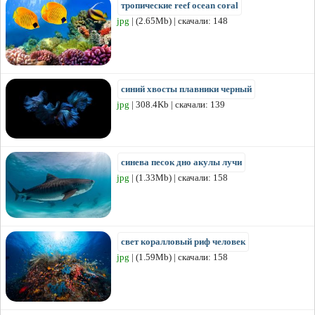
тропические reef ocean coral
jpg
| (2.65Mb) | скачали: 148
синий хвосты плавники черный
jpg
| 308.4Kb | скачали: 139
синева песок дно акулы лучи
jpg
| (1.33Mb) | скачали: 158
свет коралловый риф человек
jpg
| (1.59Mb) | скачали: 158