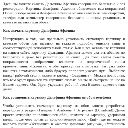
Здесь вы можете скачать Дельфины Афалина совершенно бесплатно и без
регистрации. Картинка Дельфины Афалина обязательно вам понравится!
Обои с изображением Дельфины Афалина можно скачать на вам смартфон,
телефон или компьютер совершенно бесплатно и потом установить в
качестве заставки или обоев.
Как скачать картинку Дельфины Афалина
Инструкцию о том, как правильно установить скачанную картинку в
качестве обоев или заставки на гаджете подробно описана выше в
соответствующей вспомогательной статье. Как и все остальные картинки
на нашем сайте, картинку Дельфины Афалина можно скачать абсолютно
бесплатно и даже без регистрации на сайте. Для того чтобы скачать
понравившееся изображение, кликните на подсвеченный синим
прямоугольник «Скачать», чтобы приступить к загрузке. Загрузка либо
начнется автоматически, либо браузер попросит указать путь. Выберите
папку/ рабочий стол и нажмите кнопку «Сохранить». Можем поспорить,
что вам будет нравится эта картинка сколько бы вы не смотрели на нее на
Вашем гаджете. Она будет украшать рабочий стол Вашего гаджета очень
долго.
Как установить картинку Дельфины Афалина на обои телефона
Чтобы установить скачанную картинку на обои вашего устройства,
перейдите в раздел «Галерея > Альбомы > Загрузки» (Download). Далее
просто откройте понравившиеся обои, нажмите на картинку, удерживая
палец, после чего появится дополнительное меню «Ещё», где вы можете
выбрать пункт «Установить в качестве фонового рисунка», «Установить