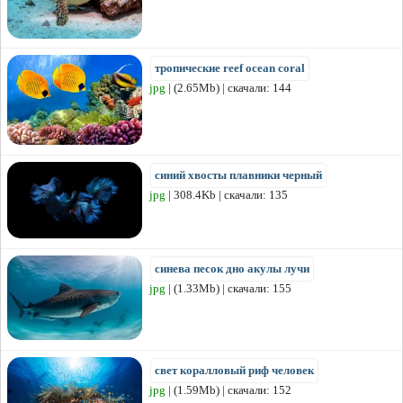
тропические reef ocean coral
jpg
| (2.65Mb) | скачали: 144
синий хвосты плавники черный
jpg
| 308.4Kb | скачали: 135
синева песок дно акулы лучи
jpg
| (1.33Mb) | скачали: 155
свет коралловый риф человек
jpg
| (1.59Mb) | скачали: 152