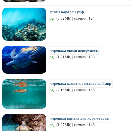
рыбы кораллы риф
jpg
| (3.82Mb) | скачали: 124
черепаха океан поверхность
jpg
| (1.21Mb) | скачали: 133
черепаха животное подводный мир
jpg
| (7.16Mb) | скачали: 155
черепаха камень дно коралл вода
jpg
| (1.27Mb) | скачали: 148