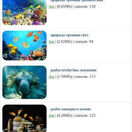
jpg
| (6.05Mb) | скачали: 118
природа тропики свет
jpg
| (2.02Mb) | скачали: 94
рыбы trichechus ламантин
jpg
| (1.59Mb) | скачали: 113
рыбы аквариум камни
jpg
| (4.29Mb) | скачали: 125