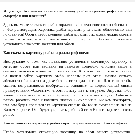
Ищете где бесплатно скачать картинку рыбы кораллы риф океан на
смартфон или планшет?
Здесь вы можете скачать рыбы кораллы риф океан совершенно бесплатно
и без регистрации. Картинка рыбы кораллы риф океан обязательно вам
понравится! Обои с изображением рыбы кораллы риф океан можно скачать
на вам смартфон, телефон или компьютер совершенно бесплатно и потом
установить в качестве заставки или обоев.
Как скачать картинку рыбы кораллы риф океан
Инструкцию о том, как правильно установить скачанную картинку в
качестве обоев или заставки на гаджете подробно описана выше в
соответствующей вспомогательной статье. Как и все остальные картинки
на нашем сайте, картинку рыбы кораллы риф океан можно скачать
абсолютно бесплатно и даже без регистрации на сайте. Для того чтобы
скачать понравившееся изображение, кликните на подсвеченный синим
прямоугольник «Скачать», чтобы приступить к загрузке. Загрузка либо
начнется автоматически, либо браузер попросит указать путь. Выберите
папку/ рабочий стол и нажмите кнопку «Сохранить». Можем поспорить,
что вам будет нравится эта картинка сколько бы вы не смотрели на нее на
Вашем гаджете. Она будет украшать рабочий стол Вашего гаджета очень
долго.
Как установить картинку рыбы кораллы риф океан на обои телефона
Чтобы установить скачанную картинку на обои вашего устройства,