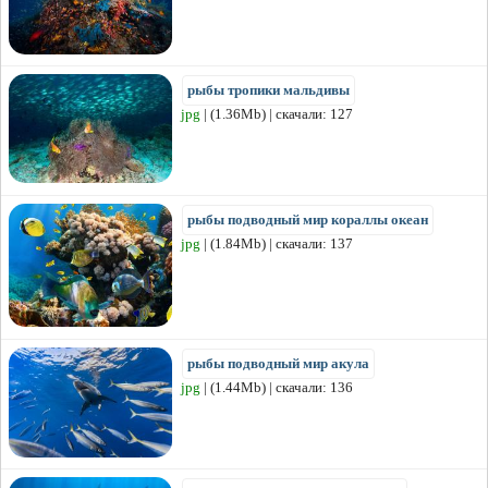
рыбы тропики мальдивы
jpg
| (1.36Mb) | скачали: 127
рыбы подводный мир кораллы океан
jpg
| (1.84Mb) | скачали: 137
рыбы подводный мир акула
jpg
| (1.44Mb) | скачали: 136