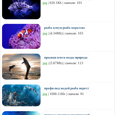
jpg
| 626.1Kb | скачали: 101
рыба клоун рыба кораллы
jpg
| (4.34Mb) | скачали: 103
прыжки плеск воды природа
jpg
| (5.87Mb) | скачали: 113
профи под водой рыба нерест
jpg
| 1006.11Kb | скачали: 91
природа тропики тропический