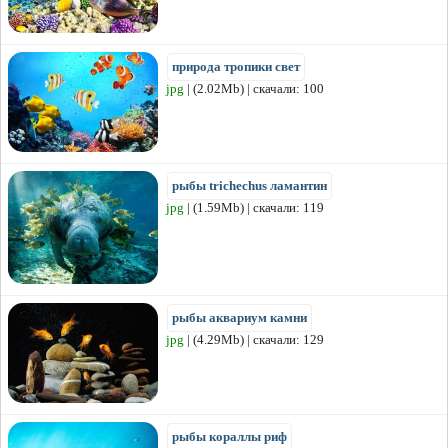
природа тропики свет
jpg
| (2.02Mb) | скачали: 100
рыбы trichechus ламантин
jpg
| (1.59Mb) | скачали: 119
рыбы аквариум камни
jpg
| (4.29Mb) | скачали: 129
рыбы кораллы риф