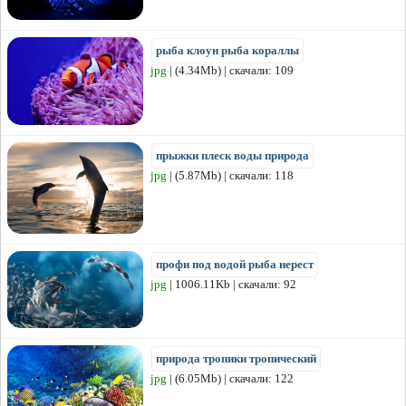
рыба клоун рыба кораллы
jpg
| (4.34Mb) | скачали: 109
прыжки плеск воды природа
jpg
| (5.87Mb) | скачали: 118
профи под водой рыба нерест
jpg
| 1006.11Kb | скачали: 92
природа тропики тропический
jpg
| (6.05Mb) | скачали: 122