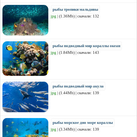
рыбы тропики мальдивы
jpg
| (1.36Mb) | скачали: 132
рыбы подводный мир кораллы океан
jpg
| (1.84Mb) | скачали: 143
рыбы подводный мир акула
jpg
| (1.44Mb) | скачали: 139
рыбы морское дно море кораллы
jpg
| (3.34Mb) | скачали: 139