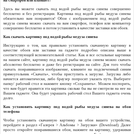
на смартфон или планшет?
Здесь вы можете скачать под водой рыбы медуза синева совершенно
бесплатно и без регистрации. Картинка под водой рыбы медуза синева
обязательно вам понравится! Обои с изображением под водой рыбы
медуза синева можно скачать на вам смартфон, телефон или компьютер
совершенно бесплатно и потом установить в качестве заставки или обоев.
Как скачать картинку под водой рыбы медуза синева
Инструкцию о том, как правильно установить скачанную картинку в
качестве обоев или заставки на гаджете подробно описана выше в
соответствующей вспомогательной статье. Как и все остальные картинки
на нашем сайте, картинку под водой рыбы медуза синева можно скачать
абсолютно бесплатно и даже без регистрации на сайте. Для того чтобы
скачать понравившееся изображение, кликните на подсвеченный синим
прямоугольник «Скачать», чтобы приступить к загрузке. Загрузка либо
начнется автоматически, либо браузер попросит указать путь. Выберите
папку/ рабочий стол и нажмите кнопку «Сохранить». Можем поспорить,
что вам будет нравится эта картинка сколько бы вы не смотрели на нее на
Вашем гаджете. Она будет украшать рабочий стол Вашего гаджета очень
долго.
Как установить картинку под водой рыбы медуза синева на обои
телефона
Чтобы установить скачанную картинку на обои вашего устройства,
перейдите в раздел «Галерея > Альбомы > Загрузки» (Download). Далее
просто откройте понравившиеся обои, нажмите на картинку, удерживая