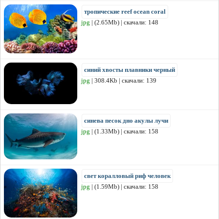
тропические reef ocean coral
jpg
| (2.65Mb) | скачали: 148
синий хвосты плавники черный
jpg
| 308.4Kb | скачали: 139
синева песок дно акулы лучи
jpg
| (1.33Mb) | скачали: 158
свет коралловый риф человек
jpg
| (1.59Mb) | скачали: 158