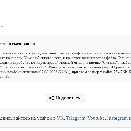
тая
вет по скачиванию
бесплатно скачать файл дельфины стая на телефон, смартфон, планшет или ко
ите на кнопку "Скачать" синего цвета, и начнется загрузка этого файла. Если ни
одит, попробуйте кликнуть правой кнопкой мыши на кнопке "Скачать" и выбе
"Сохранить по ссылке как...". Файл дельфины стая был скачан уже 143 раз(а). А
ний раз файл скачивали 07.08.2026 (22:31), при этом размер у файла 754.7Kb. 
е и Вы!
Поделиться
дписывайтесь на veshok в
VK
,
Telegram
,
Youtube
,
Instagram