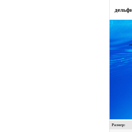
дельф
Размер: