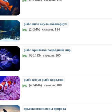
рыба пила акула океанариум
jpg
| (2.6Mb) | скачали: 114
рыба крылатка подводный мир
jpg
| 626.1Kb | скачали: 105
рыба клоун рыба кораллы
jpg
| (4.34Mb) | скачали: 108
прыжки плеск воды природа