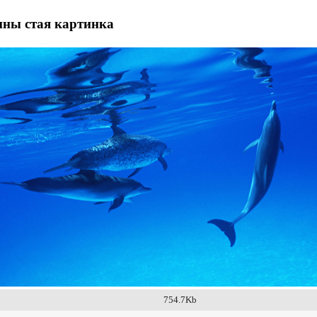
ины стая картинка
754.7Kb