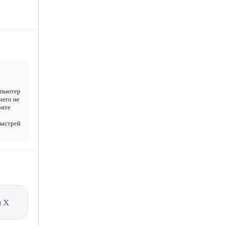
мпьютер
чего не
рите
Быстрей
и
X