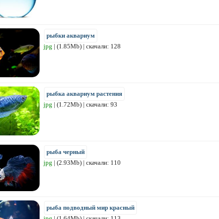
рыбки аквариум
jpg
| (1.85Mb) | скачали: 128
рыбка аквариум растения
jpg
| (1.72Mb) | скачали: 93
рыба черный
jpg
| (2.93Mb) | скачали: 110
рыба подводный мир красный
jpg
| (1.64Mb) | скачали: 113