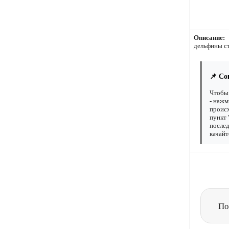
Описание:
дельфины с
📌 Со
Чтобы 
- нажм
происх
пункт 
послед
качайт
По