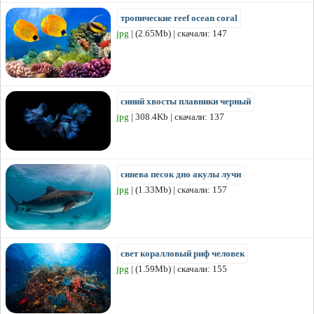
тропические reef ocean coral
jpg
| (2.65Mb) | скачали: 147
синий хвосты плавники черный
jpg
| 308.4Kb | скачали: 137
синева песок дно акулы лучи
jpg
| (1.33Mb) | скачали: 157
свет коралловый риф человек
jpg
| (1.59Mb) | скачали: 155