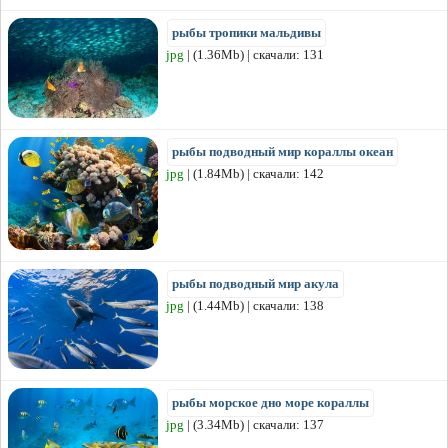
рыбы тропики мальдивы
jpg
| (1.36Mb) | скачали: 131
рыбы подводный мир кораллы океан
jpg
| (1.84Mb) | скачали: 142
рыбы подводный мир акула
jpg
| (1.44Mb) | скачали: 138
рыбы морское дно море кораллы
jpg
| (3.34Mb) | скачали: 137