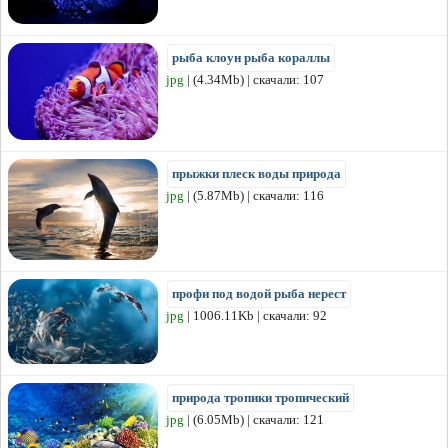
рыба клоун рыба кораллы
jpg
| (4.34Mb) | скачали: 107
прыжки плеск воды природа
jpg
| (5.87Mb) | скачали: 116
профи под водой рыба нерест
jpg
| 1006.11Kb | скачали: 92
природа тропики тропический
jpg
| (6.05Mb) | скачали: 121