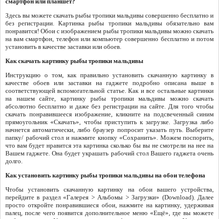
смартфон или планшет?
Здесь вы можете скачать рыбы тропики мальдивы совершенно бесплатно и
без регистрации. Картинка рыбы тропики мальдивы обязательно вам
понравится! Обои с изображением рыбы тропики мальдивы можно скачать
на вам смартфон, телефон или компьютер совершенно бесплатно и потом
установить в качестве заставки или обоев.
Как скачать картинку рыбы тропики мальдивы
Инструкцию о том, как правильно установить скачанную картинку в
качестве обоев или заставки на гаджете подробно описана выше в
соответствующей вспомогательной статье. Как и все остальные картинки
на нашем сайте, картинку рыбы тропики мальдивы можно скачать
абсолютно бесплатно и даже без регистрации на сайте. Для того чтобы
скачать понравившееся изображение, кликните на подсвеченный синим
прямоугольник «Скачать», чтобы приступить к загрузке. Загрузка либо
начнется автоматически, либо браузер попросит указать путь. Выберите
папку/ рабочий стол и нажмите кнопку «Сохранить». Можем поспорить,
что вам будет нравится эта картинка сколько бы вы не смотрели на нее на
Вашем гаджете. Она будет украшать рабочий стол Вашего гаджета очень
долго.
Как установить картинку рыбы тропики мальдивы на обои телефона
Чтобы установить скачанную картинку на обои вашего устройства,
перейдите в раздел «Галерея > Альбомы > Загрузки» (Download). Далее
просто откройте понравившиеся обои, нажмите на картинку, удерживая
палец, после чего появится дополнительное меню «Ещё», где вы можете