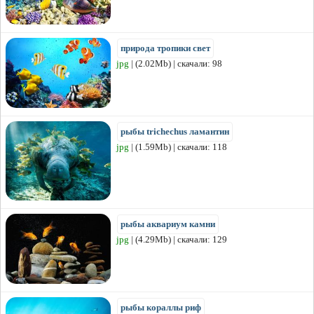
природа тропики свет
jpg
| (2.02Mb) | скачали: 98
рыбы trichechus ламантин
jpg
| (1.59Mb) | скачали: 118
рыбы аквариум камни
jpg
| (4.29Mb) | скачали: 129
рыбы кораллы риф