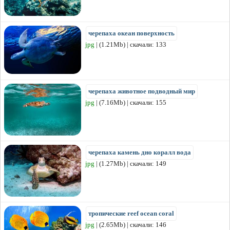
черепаха океан поверхность
jpg
| (1.21Mb) | скачали: 133
черепаха животное подводный мир
jpg
| (7.16Mb) | скачали: 155
черепаха камень дно коралл вода
jpg
| (1.27Mb) | скачали: 149
тропические reef ocean coral
jpg
| (2.65Mb) | скачали: 146