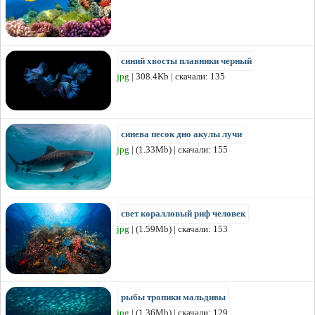
синий хвосты плавники черный
jpg
| 308.4Kb | скачали: 135
синева песок дно акулы лучи
jpg
| (1.33Mb) | скачали: 155
свет коралловый риф человек
jpg
| (1.59Mb) | скачали: 153
рыбы тропики мальдивы
jpg
| (1.36Mb) | скачали: 129