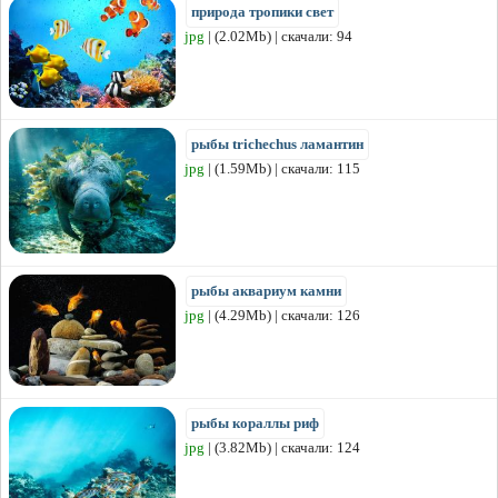
природа тропики свет
jpg
| (2.02Mb) | скачали: 94
рыбы trichechus ламантин
jpg
| (1.59Mb) | скачали: 115
рыбы аквариум камни
jpg
| (4.29Mb) | скачали: 126
рыбы кораллы риф
jpg
| (3.82Mb) | скачали: 124