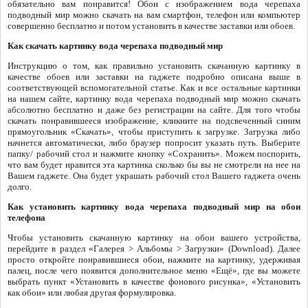
обязательно вам понравится! Обои с изображением вода черепаха
подводный мир можно скачать на вам смартфон, телефон или компьютер
совершенно бесплатно и потом установить в качестве заставки или обоев.
Как скачать картинку вода черепаха подводный мир
Инструкцию о том, как правильно установить скачанную картинку в
качестве обоев или заставки на гаджете подробно описана выше в
соответствующей вспомогательной статье. Как и все остальные картинки
на нашем сайте, картинку вода черепаха подводный мир можно скачать
абсолютно бесплатно и даже без регистрации на сайте. Для того чтобы
скачать понравившееся изображение, кликните на подсвеченный синим
прямоугольник «Скачать», чтобы приступить к загрузке. Загрузка либо
начнется автоматически, либо браузер попросит указать путь. Выберите
папку/ рабочий стол и нажмите кнопку «Сохранить». Можем поспорить,
что вам будет нравится эта картинка сколько бы вы не смотрели на нее на
Вашем гаджете. Она будет украшать рабочий стол Вашего гаджета очень
долго.
Как установить картинку вода черепаха подводный мир на обои
телефона
Чтобы установить скачанную картинку на обои вашего устройства,
перейдите в раздел «Галерея > Альбомы > Загрузки» (Download). Далее
просто откройте понравившиеся обои, нажмите на картинку, удерживая
палец, после чего появится дополнительное меню «Ещё», где вы можете
выбрать пункт «Установить в качестве фонового рисунка», «Установить
как обои» или любая другая формулировка.