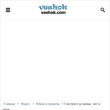
Главная
>
Видео
>
Юмор и приколы
>
Смотрите до конца - кот и
треш