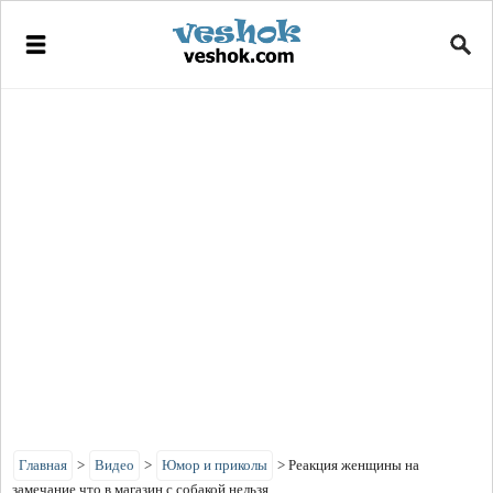
Главная
>
Видео
>
Юмор и приколы
>
Реакция женщины на
замечание что в магазин с собакой нельзя