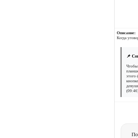
Описание:
Когда угово
📌 Со
Чтобы 
планше
этого 
кнопке
девушк
(09:46
По