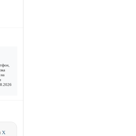
ртфон,
зка
 на
л
08.2026
и
X