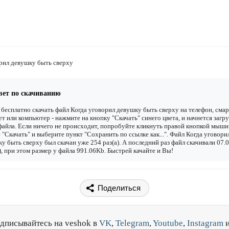
рил девушку быть сверху
вет по скачиванию
бесплатно скачать файл Когда уговорил девушку быть сверху на телефон, сма
т или компьютер - нажмите на кнопку "Скачать" синего цвета, и начнется загру
файла. Если ничего не происходит, попробуйте кликнуть правой кнопкой мыши
 "Скачать" и выберите пункт "Сохранить по ссылке как...". Файл Когда уговори
у быть сверху был скачан уже 254 раз(а). А последний раз файл скачивали 07.
), при этом размер у файла 991.06Kb. Быстрей качайте и Вы!
Поделиться
дписывайтесь на veshok в
VK
,
Telegram
,
Youtube
,
Instagram