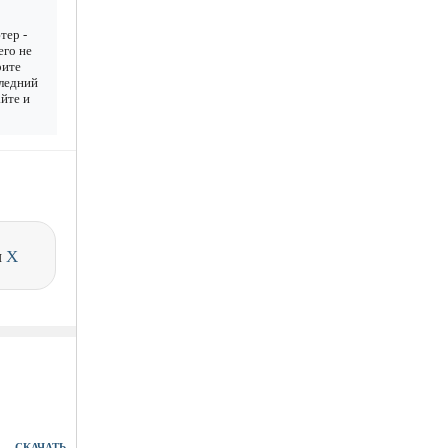
тер -
его не
рите
следний
айте и
и
X
СКАЧАТЬ