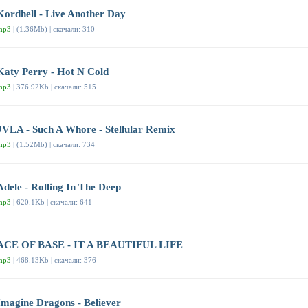
Kordhell - Live Another Day
mp3
| (1.36Mb) | скачали: 310
Katy Perry - Hot N Cold
mp3
| 376.92Kb | скачали: 515
JVLA - Such A Whore - Stellular Remix
mp3
| (1.52Mb) | скачали: 734
Adele - Rolling In The Deep
mp3
| 620.1Kb | скачали: 641
ACE OF BASE - IT A BEAUTIFUL LIFE
mp3
| 468.13Kb | скачали: 376
Imagine Dragons - Believer