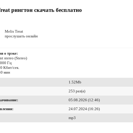
Treat рингтон скачать бесплатно
Melis Treat
прослушать онлайн
я о трэке:
t stereo (Stereo)
8000 Гц
0 Кбит/сек.
40 мин
1.52Mb
253 раз(а)
качивание:
05.08.2026 (12:46)
вления:
24.07.2024 (16:26)
mp3