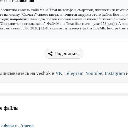
вет по скачиванию
бесплатно скачать файл Melis Treat на телефон, смартфон, планшет или компью
е на кнопку "Скачать" синего цвета, и начнется загрузка этого файла. Если нич
одит, попробуйте кликнуть правой кнопкой мыши на кнопке "Скачать" и выбе
"Сохранить по ссылке как...". Файл Melis Treat был скачан уже 253 раз(а). А по
йл скачивали 05.08.2026 (12:46), при этом размер у файла 1.52Mb. Быстрей кач
Поделиться
дписывайтесь на veshok в
VK
,
Telegram
,
Youtube
,
Instagram
е файлы
Ladynsax - Ameno