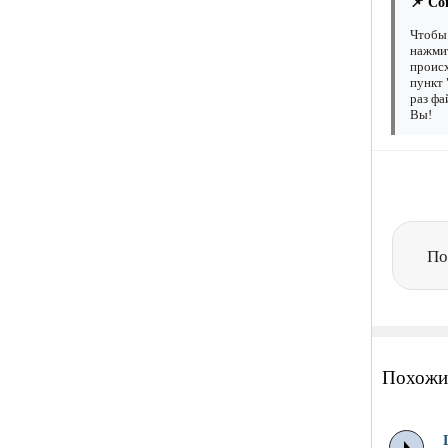
📌 Со
Чтобы 
нажмит
происх
пункт 
раз фа
Вы!
По
Похожи