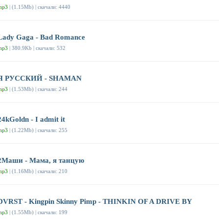
mp3
| (1.15Mb) | скачали: 4440
Lady Gaga - Bad Romance
mp3
| 380.9Kb | скачали: 532
Я РУССКИЙ - SHAMAN
mp3
| (1.53Mb) | скачали: 244
24kGoldn - I admit it
mp3
| (1.22Mb) | скачали: 255
2Маши - Мама, я танцую
mp3
| (1.16Mb) | скачали: 210
DVRST - Kingpin Skinny Pimp - THINKIN OF A DRIVE BY
mp3
| (1.55Mb) | скачали: 199