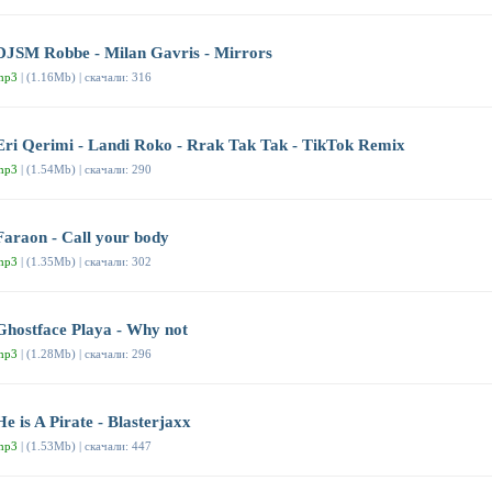
DJSM Robbe - Milan Gavris - Mirrors
mp3
| (1.16Mb) | скачали: 316
Eri Qerimi - Landi Roko - Rrak Tak Tak - TikTok Remix
mp3
| (1.54Mb) | скачали: 290
Faraon - Call your body
mp3
| (1.35Mb) | скачали: 302
Ghostface Playa - Why not
mp3
| (1.28Mb) | скачали: 296
He is A Pirate - Blasterjaxx
mp3
| (1.53Mb) | скачали: 447