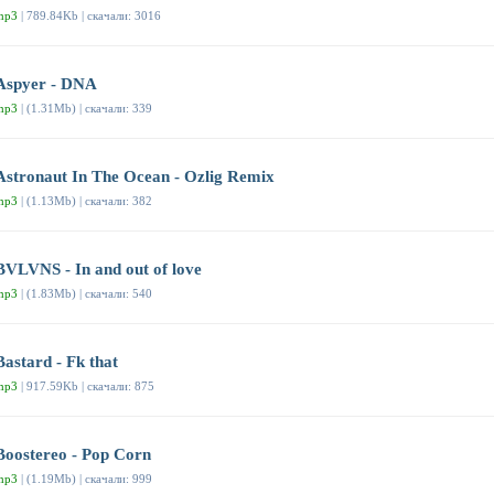
mp3
| 789.84Kb | скачали: 3016
Aspyer - DNA
mp3
| (1.31Mb) | скачали: 339
Astronaut In The Ocean - Ozlig Remix
mp3
| (1.13Mb) | скачали: 382
BVLVNS - In and out of love
mp3
| (1.83Mb) | скачали: 540
Bastard - Fk that
mp3
| 917.59Kb | скачали: 875
Boostereo - Pop Corn
mp3
| (1.19Mb) | скачали: 999