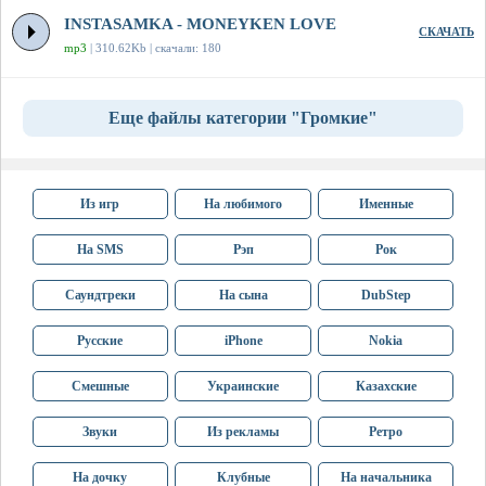
INSTASAMKA - MONEYKEN LOVE
СКАЧАТЬ
mp3
| 310.62Kb | скачали: 180
Еще файлы категории "Громкие"
Из игр
На любимого
Именные
На SMS
Рэп
Рок
Саундтреки
На сына
DubStep
Русские
iPhone
Nokia
Смешные
Украинские
Казахские
Звуки
Из рекламы
Ретро
На дочку
Клубные
На начальника