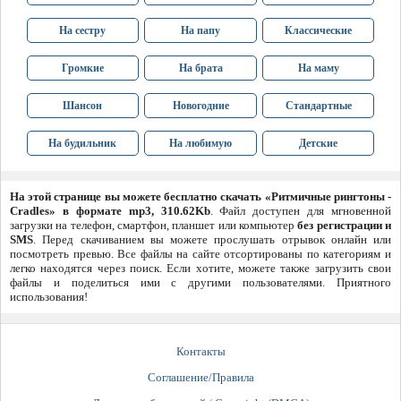
На сестру
На папу
Классические
Громкие
На брата
На маму
Шансон
Новогодние
Стандартные
На будильник
На любимую
Детские
На этой странице вы можете бесплатно скачать «Ритмичные рингтоны -
Cradles» в формате mp3, 310.62Kb
. Файл доступен для мгновенной
загрузки на телефон, смартфон, планшет или компьютер
без регистрации и
SMS
. Перед скачиванием вы можете прослушать отрывок онлайн или
посмотреть превью. Все файлы на сайте отсортированы по категориям и
легко находятся через поиск. Если хотите, можете также загрузить свои
файлы и поделиться ими с другими пользователями. Приятного
использования!
Контакты
Соглашение/Правила