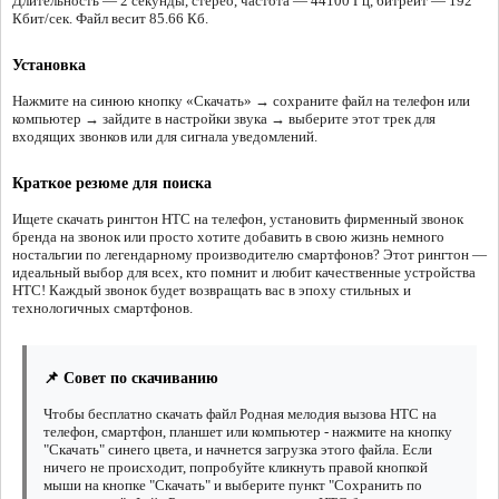
Длительность — 2 секунды, стерео, частота — 44100 Гц, битрейт — 192
Кбит/сек. Файл весит 85.66 Кб.
Установка
Нажмите на синюю кнопку «Скачать» → сохраните файл на телефон или
компьютер → зайдите в настройки звука → выберите этот трек для
входящих звонков или для сигнала уведомлений.
Краткое резюме для поиска
Ищете скачать рингтон HTC на телефон, установить фирменный звонок
бренда на звонок или просто хотите добавить в свою жизнь немного
ностальгии по легендарному производителю смартфонов? Этот рингтон —
идеальный выбор для всех, кто помнит и любит качественные устройства
HTC! Каждый звонок будет возвращать вас в эпоху стильных и
технологичных смартфонов.
📌 Совет по скачиванию
Чтобы бесплатно скачать файл Родная мелодия вызова HTC на
телефон, смартфон, планшет или компьютер - нажмите на кнопку
"Скачать" синего цвета, и начнется загрузка этого файла. Если
ничего не происходит, попробуйте кликнуть правой кнопкой
мыши на кнопке "Скачать" и выберите пункт "Сохранить по