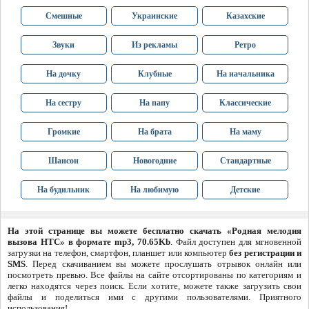
Смешные
Украинские
Казахские
Звуки
Из рекламы
Ретро
На дочку
Клубные
На начальника
На сестру
На папу
Классические
Громкие
На брата
На маму
Шансон
Новогодние
Стандартные
На будильник
На любимую
Детские
На этой странице вы можете бесплатно скачать «Родная мелодия
вызова HTC» в формате mp3, 70.65Kb
. Файл доступен для мгновенной
загрузки на телефон, смартфон, планшет или компьютер
без регистрации и
SMS
. Перед скачиванием вы можете прослушать отрывок онлайн или
посмотреть превью. Все файлы на сайте отсортированы по категориям и
легко находятся через поиск. Если хотите, можете также загрузить свои
файлы и поделиться ими с другими пользователями. Приятного
использования!