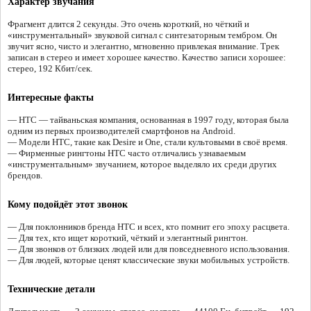
Характер звучания
Фрагмент длится 2 секунды. Это очень короткий, но чёткий и
«инструментальный» звуковой сигнал с синтезаторным тембром. Он
звучит ясно, чисто и элегантно, мгновенно привлекая внимание. Трек
записан в стерео и имеет хорошее качество. Качество записи хорошее:
стерео, 192 Кбит/сек.
Интересные факты
— HTC — тайваньская компания, основанная в 1997 году, которая была
одним из первых производителей смартфонов на Android.
— Модели HTC, такие как Desire и One, стали культовыми в своё время.
— Фирменные рингтоны HTC часто отличались узнаваемым
«инструментальным» звучанием, которое выделяло их среди других
брендов.
Кому подойдёт этот звонок
— Для поклонников бренда HTC и всех, кто помнит его эпоху расцвета.
— Для тех, кто ищет короткий, чёткий и элегантный рингтон.
— Для звонков от близких людей или для повседневного использования.
— Для людей, которые ценят классические звуки мобильных устройств.
Технические детали