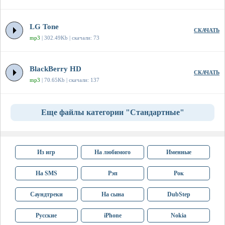
LG Tone
СКАЧАТЬ
mp3
| 302.49Kb | скачали: 73
BlackBerry HD
СКАЧАТЬ
mp3
| 70.65Kb | скачали: 137
Еще файлы категории "Стандартные"
Из игр
На любимого
Именные
На SMS
Рэп
Рок
Саундтреки
На сына
DubStep
Русские
iPhone
Nokia