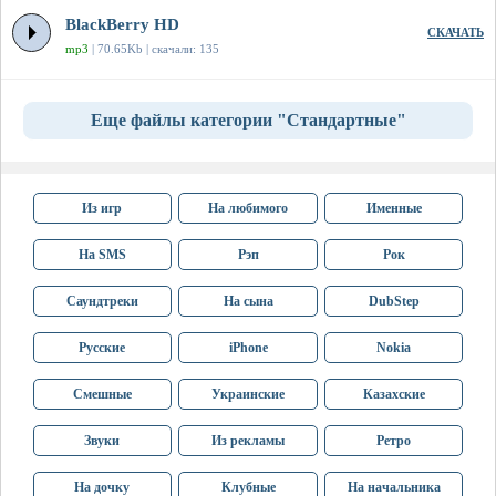
BlackBerry HD
СКАЧАТЬ
mp3
| 70.65Kb | скачали: 135
Еще файлы категории "Стандартные"
Из игр
На любимого
Именные
На SMS
Рэп
Рок
Саундтреки
На сына
DubStep
Русские
iPhone
Nokia
Смешные
Украинские
Казахские
Звуки
Из рекламы
Ретро
На дочку
Клубные
На начальника