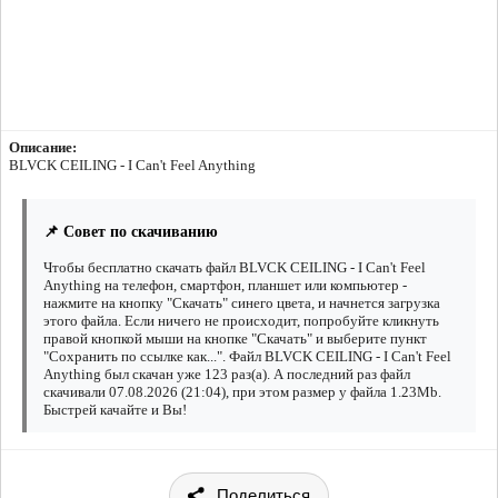
Описание:
BLVCK CEILING - I Can't Feel Anything
📌 Совет по скачиванию
Чтобы бесплатно скачать файл BLVCK CEILING - I Can't Feel
Anything на телефон, смартфон, планшет или компьютер -
нажмите на кнопку "Скачать" синего цвета, и начнется загрузка
этого файла. Если ничего не происходит, попробуйте кликнуть
правой кнопкой мыши на кнопке "Скачать" и выберите пункт
"Сохранить по ссылке как...". Файл BLVCK CEILING - I Can't Feel
Anything был скачан уже 123 раз(а). А последний раз файл
скачивали 07.08.2026 (21:04), при этом размер у файла 1.23Mb.
Быстрей качайте и Вы!
Поделиться