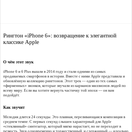
Рингтон «iPhone 6»: возвращение к элегантной
классике Apple
О чём этот звук
iPhone 6 и 6 Plus вышли в 2014 году и стали одними из самых
продаваемых смартфонов в истории. Вместе с ними Apple представила и
обновлённую коллекцию рингтонов. Этот трек — один из тех самых
«фирменных» звонков, которые звучали из карманов миллионов людей по
всему миру. Если вы хотите вернуть частичку той эпохи — он вам
подойдёт.
Как звучит
Мелодия длится 24 секунды. Это плавная, переливающаяся композиция в
среднем темпе. С первых секунд слышен характерный для Apple
«стеклянный» синтезатор, который мягко нарастает, но не переходит в
резкость. Звук одновременно и торжественный, и сдержанный — идеально