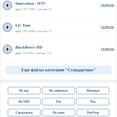
Innovation - HTC
СКАЧАТЬ
mp3
| 297.33Kb | скачали: 95
LG Tone
СКАЧАТЬ
mp3
| 302.49Kb | скачали: 72
BlackBerry HD
СКАЧАТЬ
mp3
| 70.65Kb | скачали: 133
Еще файлы категории "Стандартные"
Из игр
На любимого
Именные
На SMS
Рэп
Рок
Саундтреки
На сына
DubStep