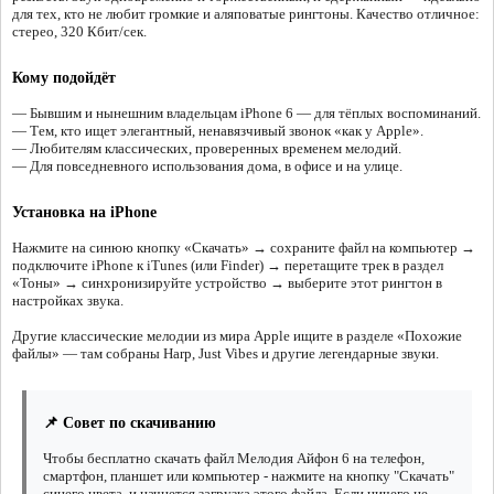
для тех, кто не любит громкие и аляповатые рингтоны. Качество отличное:
стерео, 320 Кбит/сек.
Кому подойдёт
— Бывшим и нынешним владельцам iPhone 6 — для тёплых воспоминаний.
— Тем, кто ищет элегантный, ненавязчивый звонок «как у Apple».
— Любителям классических, проверенных временем мелодий.
— Для повседневного использования дома, в офисе и на улице.
Установка на iPhone
Нажмите на синюю кнопку «Скачать» → сохраните файл на компьютер →
подключите iPhone к iTunes (или Finder) → перетащите трек в раздел
«Тоны» → синхронизируйте устройство → выберите этот рингтон в
настройках звука.
Другие классические мелодии из мира Apple ищите в разделе «Похожие
файлы» — там собраны Harp, Just Vibes и другие легендарные звуки.
📌 Совет по скачиванию
Чтобы бесплатно скачать файл Мелодия Айфон 6 на телефон,
смартфон, планшет или компьютер - нажмите на кнопку "Скачать"
синего цвета, и начнется загрузка этого файла. Если ничего не