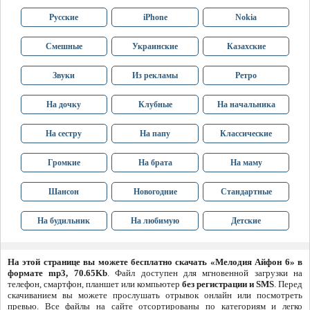
Русские
iPhone
Nokia
Смешные
Украинские
Казахские
Звуки
Из рекламы
Ретро
На дочку
Клубные
На начальника
На сестру
На папу
Классические
Громкие
На брата
На маму
Шансон
Новогодние
Стандартные
На будильник
На любимую
Детские
На этой странице вы можете бесплатно скачать «Мелодия Айфон 6» в
формате mp3, 70.65Kb
. Файл доступен для мгновенной загрузки на
телефон, смартфон, планшет или компьютер
без регистрации и SMS
. Перед
скачиванием вы можете прослушать отрывок онлайн или посмотреть
превью. Все файлы на сайте отсортированы по категориям и легко