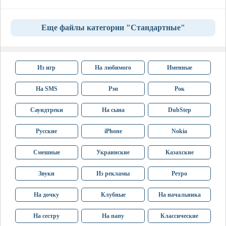
Еще файлы категории "Стандартные"
Из игр
На любимого
Именные
На SMS
Рэп
Рок
Саундтреки
На сына
DubStep
Русские
iPhone
Nokia
Смешные
Украинские
Казахские
Звуки
Из рекламы
Ретро
На дочку
Клубные
На начальника
На сестру
На папу
Классические