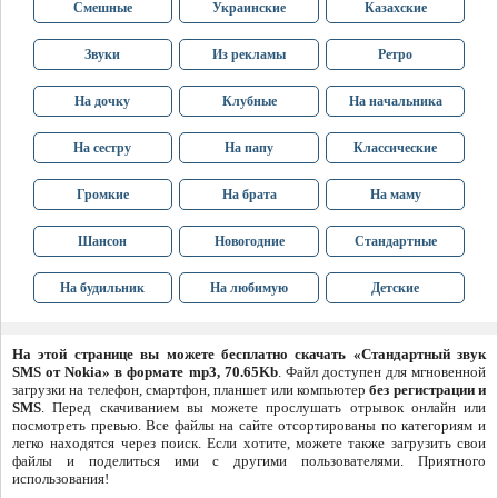
Смешные
Украинские
Казахские
Звуки
Из рекламы
Ретро
На дочку
Клубные
На начальника
На сестру
На папу
Классические
Громкие
На брата
На маму
Шансон
Новогодние
Стандартные
На будильник
На любимую
Детские
На этой странице вы можете бесплатно скачать «Стандартный звук
SMS от Nokia» в формате mp3, 70.65Kb
. Файл доступен для мгновенной
загрузки на телефон, смартфон, планшет или компьютер
без регистрации и
SMS
. Перед скачиванием вы можете прослушать отрывок онлайн или
посмотреть превью. Все файлы на сайте отсортированы по категориям и
легко находятся через поиск. Если хотите, можете также загрузить свои
файлы и поделиться ими с другими пользователями. Приятного
использования!