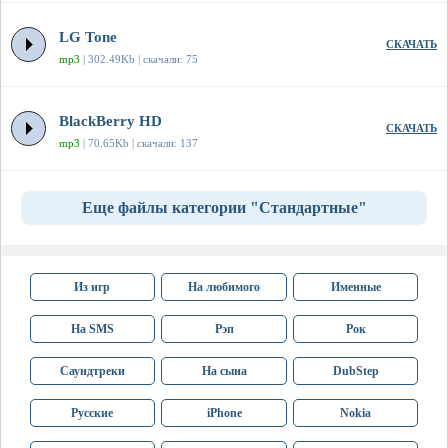
LG Tone
СКАЧАТЬ
mp3
| 302.49Kb | скачали: 75
BlackBerry HD
СКАЧАТЬ
mp3
| 70.65Kb | скачали: 137
Еще файлы категории "Стандартные"
Из игр
На любимого
Именные
На SMS
Рэп
Рок
Саундтреки
На сына
DubStep
Русские
iPhone
Nokia