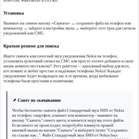
Кбит/сек. Файл весит 85.03 Кб.
Установка
Нажмите на синюю кнопку «Скачать» → сохраните файл на телефон или
компьютер → зайдите в настройки звука → выберите этот трек для сигнала
уведомлений или СМС.
Краткое резюме для поиска
Ищете скачать классический звук уведомления Nokia на телефон,
установить культовый сигнал на СМС или просто хотите добавить в свою
жизнь немного ностальгии? Этот рингтон — идеальный выбор для всех,
кто помнит и любит простые и надёжные телефоны Nokia! Каждое
уведомление будет возвращать вас в те времена, когда мобильные
телефоны были простыми и понятными.
📌 Совет по скачиванию
Чтобы бесплатно скачать файл Стандартный звук SMS от Nokia
на телефон, смартфон, планшет или компьютер - нажмите на
кнопку "Скачать" синего цвета, и начнется загрузка этого файла.
Если ничего не происходит, попробуйте кликнуть правой
кнопкой мыши на кнопке "Скачать" и выберите пункт "Сохранить
по ссылке как...". Файл Стандартный звук SMS от Nokia был