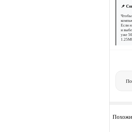
📌 Со
Чтобы 
компью
Если н
и выбе
уже 50
1.25Mb
По
Похожи