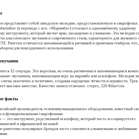
е
он представляет собой заводскую мелодию, предустановленную в смартфонах
Marimba» (в переводе с исп. «Маримба») отсылает к одноимённому ударному
му инструменту, который звучит ярко, насыщенно и узнаваемо. Эта мелодия со
нты классического звучания и современного стиля, характерного для звукового
ZTE. Рингтон отличается запоминающейся ритмикой и приятным тембром, что 
бором для повседневного использования.
 звучания
лится 32 секунды. Это короткая, но очень ритмичная и запоминающаяся компо
рным» звучанием, напоминающим игру на маримбе или ксилофоне. Мелодия з
слегка экзотично и позитивно, создавая ощущение лёгкости и игривости. Трек 
еет высокое качество. Качество записи отличное: стерео, 320 Кбит/сек.
ые факты
тайский производитель телекоммуникационного оборудования, известный св
и и функциональными смартфонами.
— это инструмент, родственный ксилофону, который часто ассоциируется с
иканской и африканской музыкой.
е рингтоны популярных брендов часто становятся узнаваемыми и любимыми
лями.