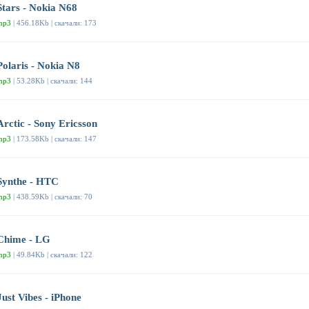
Stars - Nokia N68
mp3
| 456.18Kb | скачали: 173
Polaris - Nokia N8
mp3
| 53.28Kb | скачали: 144
Arctic - Sony Ericsson
mp3
| 173.58Kb | скачали: 147
Synthe - HTC
mp3
| 438.59Kb | скачали: 70
Chime - LG
mp3
| 49.84Kb | скачали: 122
Just Vibes - iPhone