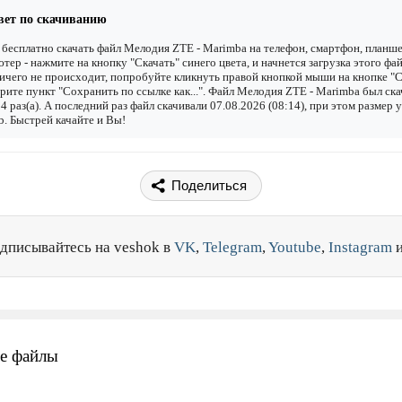
вет по скачиванию
бесплатно скачать файл Мелодия ZTE - Marimba на телефон, смартфон, планше
тер - нажмите на кнопку "Скачать" синего цвета, и начнется загрузка этого фай
ичего не происходит, попробуйте кликнуть правой кнопкой мыши на кнопке "С
рите пункт "Сохранить по ссылке как...". Файл Мелодия ZTE - Marimba был ска
4 раз(а). А последний раз файл скачивали 07.08.2026 (08:14), при этом размер 
. Быстрей качайте и Вы!
Поделиться
дписывайтесь на veshok в
VK
,
Telegram
,
Youtube
,
Instagram
е файлы