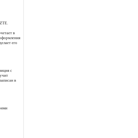
 ZTE.
четает в
 оформления
делает его
зиция с
вучит
записан в
оими