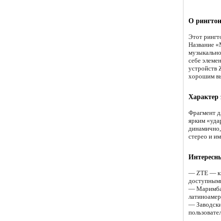
О рингтон
Этот рингт
Название «
музыкально
себе элеме
устройств 
хорошим вы
Характер
Фрагмент д
ярким «уда
динамично, 
стерео и им
Интересн
— ZTE — ки
доступным
— Маримба 
латиноамер
— Заводски
пользовате