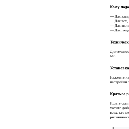
Кому подо
— Для влад
— Для тех,
— Для звон
— Для люде
Техническ
Длительнос
Мб.
Установка
Нажмите на
настройки 
Краткое р
Ищете скач
хотите доб
всех, кто ц
ритмичност