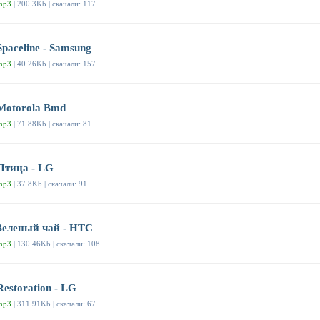
mp3
| 200.3Kb | скачали: 117
Spaceline - Samsung
mp3
| 40.26Kb | скачали: 157
Motorola Bmd
mp3
| 71.88Kb | скачали: 81
Птица - LG
mp3
| 37.8Kb | скачали: 91
Зеленый чай - HTC
mp3
| 130.46Kb | скачали: 108
Restoration - LG
mp3
| 311.91Kb | скачали: 67