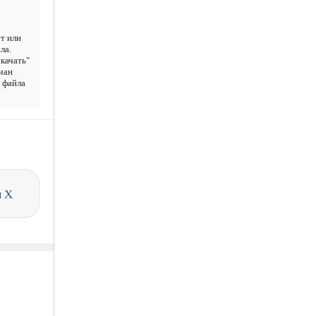
т или
ла.
качать"
чан
у файла
и
X