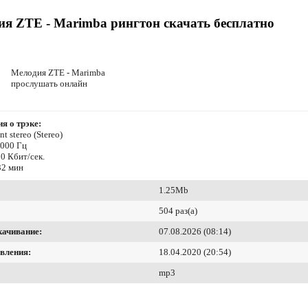
я ZTE - Marimba рингтон скачать бесплатно
Мелодия ZTE - Marimba
прослушать онлайн
я о трэке:
t stereo (Stereo)
8000 Гц
0 Кбит/сек.
32 мин
1.25Mb
504 раз(а)
качивание:
07.08.2026 (08:14)
вления:
18.04.2020 (20:54)
mp3