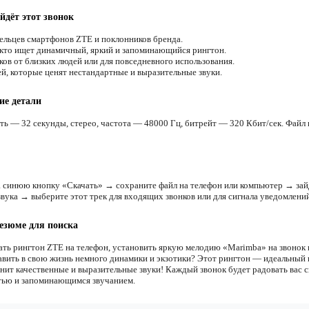
йдёт этот звонок
ельцев смартфонов ZTE и поклонников бренда.
 кто ищет динамичный, яркий и запоминающийся рингтон.
ков от близких людей или для повседневного использования.
й, которые ценят нестандартные и выразительные звуки.
ие детали
ть — 32 секунды, стерео, частота — 48000 Гц, битрейт — 320 Кбит/сек. Файл 
 синюю кнопку «Скачать» → сохраните файл на телефон или компьютер → зай
звука → выберите этот трек для входящих звонков или для сигнала уведомлений
езюме для поиска
ать рингтон ZTE на телефон, установить яркую мелодию «Marimba» на звонок 
авить в свою жизнь немного динамики и экзотики? Этот рингтон — идеальный
енит качественные и выразительные звуки! Каждый звонок будет радовать вас 
ью и запоминающимся звучанием.