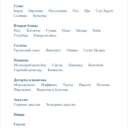
Супы
Борщ
Окрошка
Рассольник
Уха
Щи
Суп Харчо
Солянка
Бульоны
Вторые блюда
Рагу
Котлеты
Гуляш
Плов
Овощи
Рыба
Голубцы
Блюда из мяса
Салаты
Греческий салат
Винегрет
Оливье
Салат Цезарь
Напитки
Молочный коктейль
Смузи
Лимонад
Коктейли
Горячий шоколад
Компоты
Десерты и выпечка
Мороженное
Маффины
Торты
Пироги
Печенье
Пирожные
Выпечка и булочки
Закуски
Горячие закуски
Холодные закуски
Пицца
Соусы