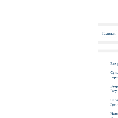
Главная
Все 
Суп
Бор
Втор
Рагу
Сал
Греч
Нап