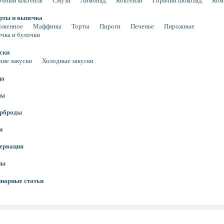
чный коктейль
Смузи
Лимонад
Коктейли
Горячий шоколад
Ком
рты и выпечка
оженное
Маффины
Торты
Пироги
Печенье
Пирожные
чка и булочки
ски
чие закуски
Холодные закуски
ца
сы
ерброды
и
ервация
ны
нарные статьи