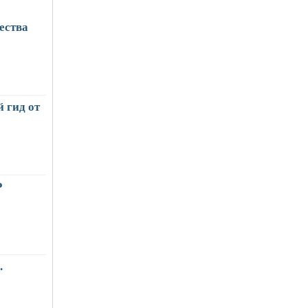
ества
 гид от
Р
.