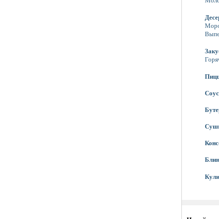
Моло
Десе
Мор
Выпе
Заку
Горя
Пиц
Соу
Бут
Суш
Конс
Бли
Кули