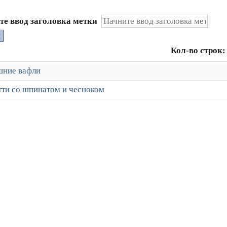
те ввод заголовка метки
и
Кол-во строк:
ние вафли
тти со шпинатом и чесноком