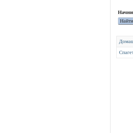
Начни
Найт
Домаш
Спаге