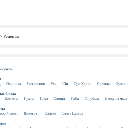
Рецепты
рецепты
ы
щ
Окрошка
Рассольник
Уха
Щи
Суп Харчо
Солянка
Бульо
ые блюда
Котлеты
Гуляш
Плов
Овощи
Рыба
Голубцы
Блюда из мяса
аты
еский салат
Винегрет
Оливье
Салат Цезарь
итки