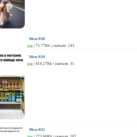
Мем-930
jpg
| 75.77Kb | скачали: 143
Мем-939
jpg
| 414.27Kb | скачали: 31
Мем-932
jpg
| 273.66Kb | скачали: 107