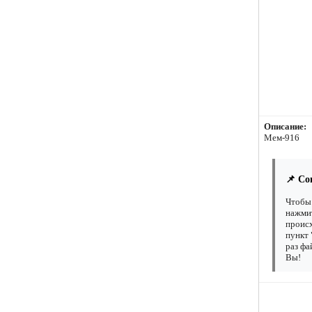
Описание:
Мем-916
📌 Со
Чтобы 
нажмит
происх
пункт 
раз фа
Вы!