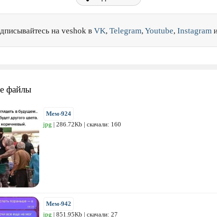
дписывайтесь на veshok в
VK
,
Telegram
,
Youtube
,
Instagram
е файлы
Мем-924
jpg
| 286.72Kb | скачали: 160
Мем-942
jpg
| 851.95Kb | скачали: 27