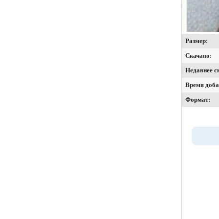
Размер:
Скачано:
Недавнее с
Время доба
Формат: