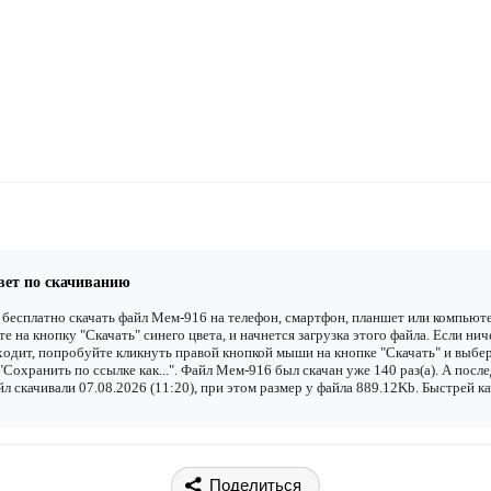
вет по скачиванию
бесплатно скачать файл Мем-916 на телефон, смартфон, планшет или компьюте
е на кнопку "Скачать" синего цвета, и начнется загрузка этого файла. Если нич
одит, попробуйте кликнуть правой кнопкой мыши на кнопке "Скачать" и выбе
"Сохранить по ссылке как...". Файл Мем-916 был скачан уже 140 раз(а). А посл
йл скачивали 07.08.2026 (11:20), при этом размер у файла 889.12Kb. Быстрей к
Поделиться