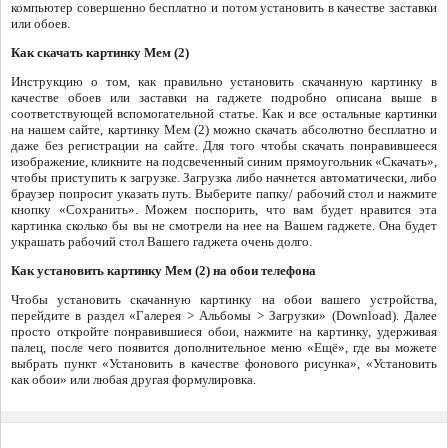
компьютер совершенно бесплатно и потом установить в качестве заставки
или обоев.
Как скачать картинку Мем (2)
Инструкцию о том, как правильно установить скачанную картинку в
качестве обоев или заставки на гаджете подробно описана выше в
соответствующей вспомогательной статье. Как и все остальные картинки
на нашем сайте, картинку Мем (2) можно скачать абсолютно бесплатно и
даже без регистрации на сайте. Для того чтобы скачать понравившееся
изображение, кликните на подсвеченный синим прямоугольник «Скачать»,
чтобы приступить к загрузке. Загрузка либо начнется автоматически, либо
браузер попросит указать путь. Выберите папку/ рабочий стол и нажмите
кнопку «Сохранить». Можем поспорить, что вам будет нравится эта
картинка сколько бы вы не смотрели на нее на Вашем гаджете. Она будет
украшать рабочий стол Вашего гаджета очень долго.
Как установить картинку Мем (2) на обои телефона
Чтобы установить скачанную картинку на обои вашего устройства,
перейдите в раздел «Галерея > Альбомы > Загрузки» (Download). Далее
просто откройте понравившиеся обои, нажмите на картинку, удерживая
палец, после чего появится дополнительное меню «Ещё», где вы можете
выбрать пункт «Установить в качестве фонового рисунка», «Установить
как обои» или любая другая формулировка.