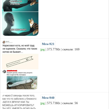
Мем-921
jpg
| 375.77Kb | скачали: 169
Мем-940
jpg
| 575.73Kb | скачали: 56