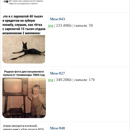
Мем-943
jpg
| 233.49Kb | скачали: 59
Мем-927
jpg
| 349.28Kb | скачали: 176
Мем-948