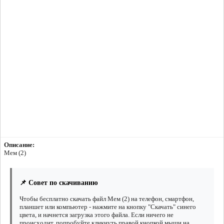
Описание:
Мем (2)
📌 Совет по скачиванию
Чтобы бесплатно скачать файл Мем (2) на телефон, смартфон,
планшет или компьютер - нажмите на кнопку "Скачать" синего
цвета, и начнется загрузка этого файла. Если ничего не
происходит, попробуйте кликнуть правой кнопкой мыши на