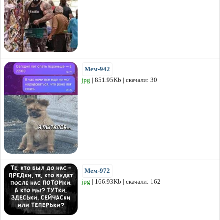
Мем-942
jpg
| 851.95Kb | скачали: 30
Мем-972
jpg
| 166.93Kb | скачали: 162