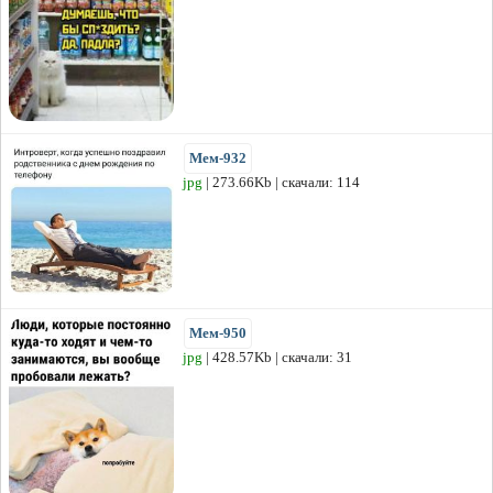
Мем-932
jpg
| 273.66Kb | скачали: 114
Мем-950
jpg
| 428.57Kb | скачали: 31