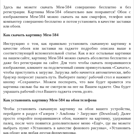
Здесь вы можете скачать Мем-584 совершенно бесплатно и без
регистрации. Картинка Мем-584 обязательно вам понравится! Обои с
изображением Мем-584 можно скачать на вам смартфон, телефон или
компьютер совершенно бесплатно и потом установить в качестве заставки
или обоев.
Как скачать картинку Мем-584
Инструкцию о том, как правильно установить скачанную картинку в
качестве обоев или заставки на гаджете подробно описана выше в
соответствующей вспомогательной статье. Как и все остальные картинки
на нашем сайте, картинку Мем-584 можно скачать абсолютно бесплатно и
даже без регистрации на сайте. Для того чтобы скачать понравившееся
изображение, кликните на подсвеченный синим прямоугольник «Скачать»,
чтобы приступить к загрузке. Загрузка либо начнется автоматически, либо
браузер попросит указать путь. Выберите папку/ рабочий стол и нажмите
кнопку «Сохранить». Можем поспорить, что вам будет нравится эта
картинка сколько бы вы не смотрели на нее на Вашем гаджете. Она будет
украшать рабочий стол Вашего гаджета очень долго.
Как установить картинку Мем-584 на обои телефона
Чтобы установить скачанную картинку на обои вашего устройства,
перейдите в раздел «Галерея > Альбомы > Загрузки» (Download). Далее
просто откройте понравившиеся обои, нажмите на картинку, удерживая
палец, после чего появится дополнительное меню «Ещё», где вы можете
выбрать пункт «Установить в качестве фонового рисунка», «Установить
как обои» или любая другая формулировка.