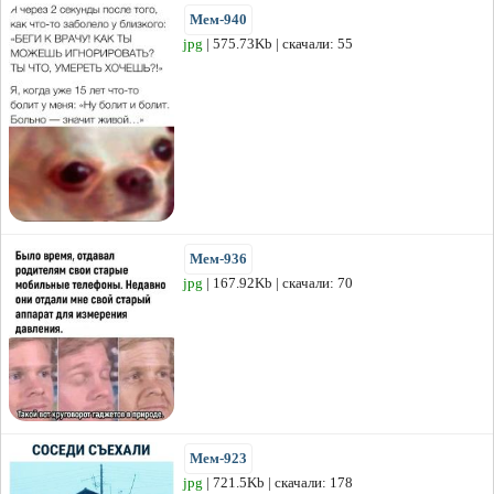
Мем-940
jpg
| 575.73Kb | скачали: 55
Мем-936
jpg
| 167.92Kb | скачали: 70
Мем-923
jpg
| 721.5Kb | скачали: 178