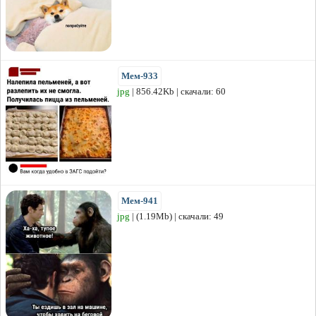
Мем-933
jpg
| 856.42Kb | скачали: 60
Мем-941
jpg
| (1.19Mb) | скачали: 49