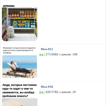
Мем-932
jpg
| 273.66Kb | скачали: 108
Мем-950
jpg
| 428.57Kb | скачали: 29