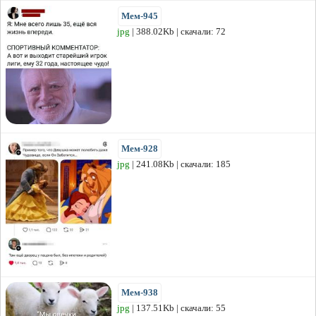
Мем-945
jpg
| 388.02Kb | скачали: 72
Мем-928
jpg
| 241.08Kb | скачали: 185
Мем-938
jpg
| 137.51Kb | скачали: 55