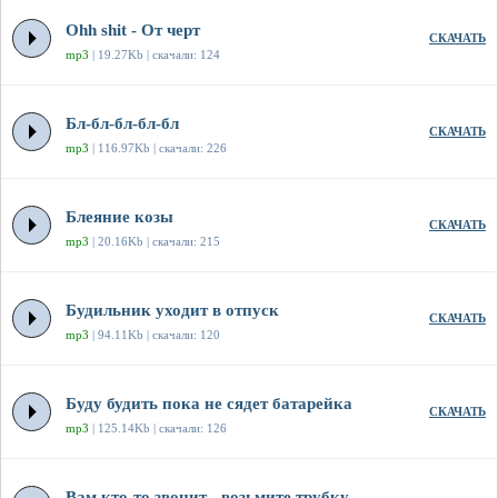
Ohh shit - От черт
СКАЧАТЬ
mp3
| 19.27Kb | скачали: 124
Бл-бл-бл-бл-бл
СКАЧАТЬ
mp3
| 116.97Kb | скачали: 226
Блеяние козы
СКАЧАТЬ
mp3
| 20.16Kb | скачали: 215
Будильник уходит в отпуск
СКАЧАТЬ
mp3
| 94.11Kb | скачали: 120
Буду будить пока не сядет батарейка
СКАЧАТЬ
mp3
| 125.14Kb | скачали: 126
Вам кто-то звонит - возьмите трубку