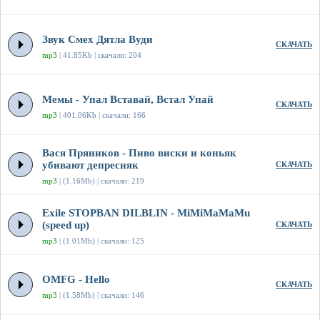
Звук Смех Дятла Вуди
СКАЧАТЬ
mp3
| 41.85Kb | скачали: 204
Мемы - Упал Вставай, Встал Упай
СКАЧАТЬ
mp3
| 401.06Kb | скачали: 166
Вася Пряников - Пиво виски и коньяк
убивают депресняк
СКАЧАТЬ
mp3
| (1.16Mb) | скачали: 219
Exile STOPBAN DILBLIN - MiMiMaMaMu
(speed up)
СКАЧАТЬ
mp3
| (1.01Mb) | скачали: 125
OMFG - Hello
СКАЧАТЬ
mp3
| (1.58Mb) | скачали: 146