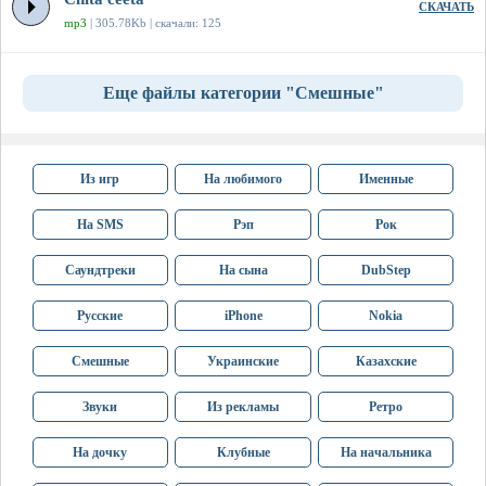
СКАЧАТЬ
mp3
| 305.78Kb | скачали: 125
Еще файлы категории "Смешные"
Из игр
На любимого
Именные
На SMS
Рэп
Рок
Саундтреки
На сына
DubStep
Русские
iPhone
Nokia
Смешные
Украинские
Казахские
Звуки
Из рекламы
Ретро
На дочку
Клубные
На начальника