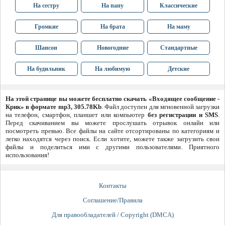
На сестру
На папу
Классические
Громкие
На брата
На маму
Шансон
Новогодние
Стандартные
На будильник
На любимую
Детские
На этой странице вы можете бесплатно скачать «Входящее сообщение -
Крик» в формате mp3, 305.78Kb
. Файл доступен для мгновенной загрузки
на телефон, смартфон, планшет или компьютер
без регистрации и SMS
.
Перед скачиванием вы можете прослушать отрывок онлайн или
посмотреть превью. Все файлы на сайте отсортированы по категориям и
легко находятся через поиск. Если хотите, можете также загрузить свои
файлы и поделиться ими с другими пользователями. Приятного
использования!
Контакты
Соглашение/Правила
Для правообладателей / Copyright (DMCA)