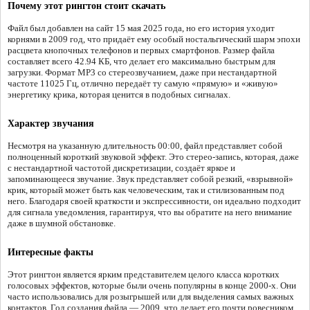
Почему этот рингтон стоит скачать
Файл был добавлен на сайт 15 мая 2025 года, но его история уходит
корнями в 2009 год, что придаёт ему особый ностальгический шарм эпохи
расцвета кнопочных телефонов и первых смартфонов. Размер файла
составляет всего 42.94 КБ, что делает его максимально быстрым для
загрузки. Формат MP3 со стереозвучанием, даже при нестандартной
частоте 11025 Гц, отлично передаёт ту самую «прямую» и «живую»
энергетику крика, которая ценится в подобных сигналах.
Характер звучания
Несмотря на указанную длительность 00:00, файл представляет собой
полноценный короткий звуковой эффект. Это стерео-запись, которая, даже
с нестандартной частотой дискретизации, создаёт яркое и
запоминающееся звучание. Звук представляет собой резкий, «взрывной»
крик, который может быть как человеческим, так и стилизованным под
него. Благодаря своей краткости и экспрессивности, он идеально подходит
для сигнала уведомления, гарантируя, что вы обратите на него внимание
даже в шумной обстановке.
Интересные факты
Этот рингтон является ярким представителем целого класса коротких
голосовых эффектов, которые были очень популярны в конце 2000-х. Они
часто использовались для розыгрышей или для выделения самых важных
контактов. Год создания файла — 2009, что делает его почти ровесником