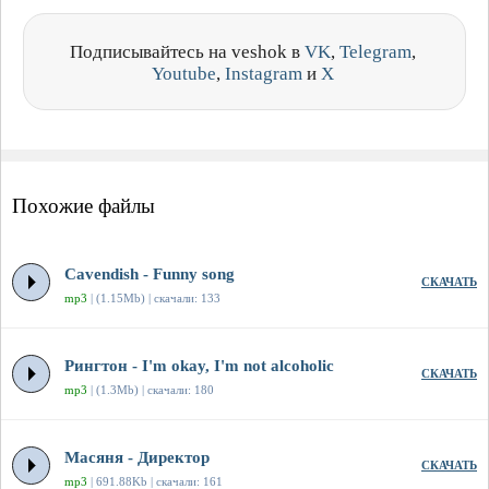
Подписывайтесь на veshok в
VK
,
Telegram
,
Youtube
,
Instagram
и
X
Похожие файлы
Cavendish - Funny song
СКАЧАТЬ
mp3
| (1.15Mb) | скачали: 133
Рингтон - I'm okay, I'm not alcoholic
СКАЧАТЬ
mp3
| (1.3Mb) | скачали: 180
Масяня - Директор
СКАЧАТЬ
mp3
| 691.88Kb | скачали: 161