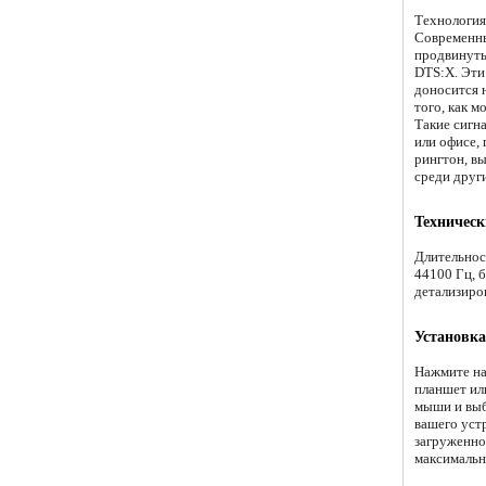
Технология
Современны
продвинуты
DTS:X. Эти
доносится 
того, как м
Такие сигн
или офисе,
рингтон, вы
среди друг
Техническ
Длительнос
44100 Гц, 
детализиро
Установка
Нажмите на
планшет ил
мыши и выб
вашего уст
загруженно
максимальн