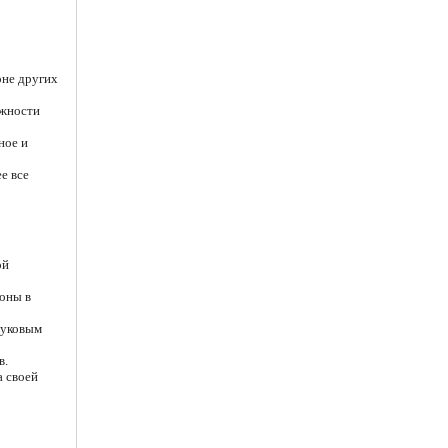
оне других
ожности
ное и
е все
ой
оны в
вуковым
в.
а своей