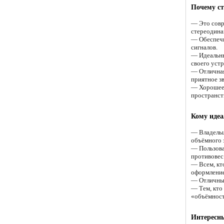
Почему ст
— Это совр
стереодина
— Обеспечи
сигналов.
— Идеальны
своего устр
— Отличная
приятное з
— Хорошее 
пространст
Кому идеа
— Владельц
объёмного 
— Пользова
противовес
— Всем, кт
оформлени
— Отличный
— Тем, кто 
«объёмност
Интересны