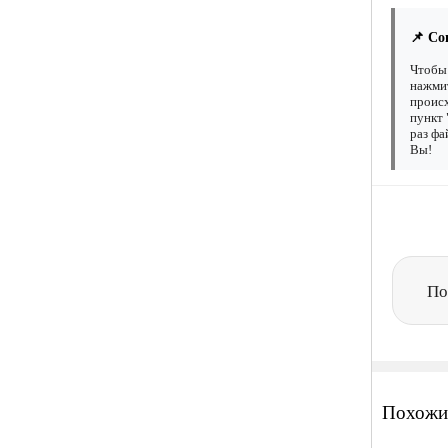
📌 Со
Чтобы 
нажмит
происх
пункт 
раз фа
Вы!
По
Похожи