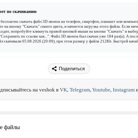
вет по скачиванию
бесплатно скачать файл 3D звонок на телефон, смартфон, планшет или компьют
е на кнопку "Скачать" синего цвета, и начнется загрузка этого файла. Если нич
одит, попробуйте кликнуть правой кнопкой мыши на кнопке "Скачать" и выбе
"Сохранить по ссылке как...". Файл 3D звонок был скачан уже 184 раз(а). А пос
йл скачивали 05.08.2026 (20:09), при этом размер у файла 212Kb. Быстрей кача
Поделиться
дписывайтесь на veshok в
VK
,
Telegram
,
Youtube
,
Instagram
е файлы