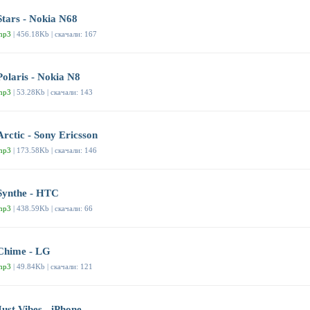
Stars - Nokia N68
mp3
| 456.18Kb | скачали: 167
Polaris - Nokia N8
mp3
| 53.28Kb | скачали: 143
Arctic - Sony Ericsson
mp3
| 173.58Kb | скачали: 146
Synthe - HTC
mp3
| 438.59Kb | скачали: 66
Chime - LG
mp3
| 49.84Kb | скачали: 121
Just Vibes - iPhone