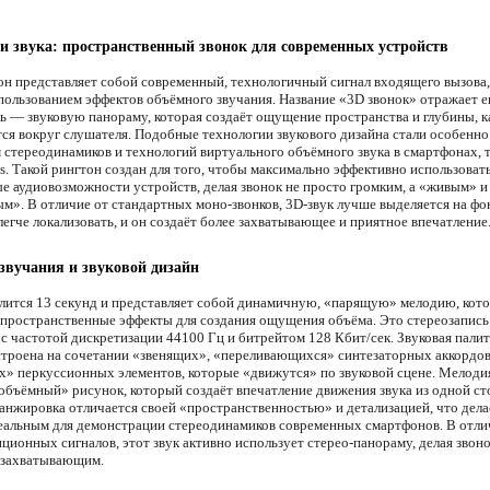
и звука: пространственный звонок для современных устройств
он представляет собой современный, технологичный сигнал входящего вызова
спользованием эффектов объёмного звучания. Название «3D звонок» отражает е
ь — звуковую панораму, которая создаёт ощущение пространства и глубины, к
тся вокруг слушателя. Подобные технологии звукового дизайна стали особенн
м стереодинамиков и технологий виртуального объёмного звука в смартфонах, т
s. Такой рингтон создан для того, чтобы максимально эффективно использоват
е аудиовозможности устройств, делая звонок не просто громким, а «живым» и
м». В отличие от стандартных моно-звонков, 3D-звук лучше выделяется на фо
 легче локализовать, и он создаёт более захватывающее и приятное впечатление
звучания и звуковой дизайн
лится 13 секунд и представляет собой динамичную, «парящую» мелодию, кот
 пространственные эффекты для создания ощущения объёма. Это стереозапись
o с частотой дискретизации 44100 Гц и битрейтом 128 Кбит/сек. Звуковая пали
строена на сочетании «звенящих», «переливающихся» синтезаторных аккордов 
» перкуссионных элементов, которые «движутся» по звуковой сцене. Мелоди
объёмный» рисунок, который создаёт впечатление движения звука из одной ст
анжировка отличается своей «пространственностью» и детализацией, что дела
еальным для демонстрации стереодинамиков современных смартфонов. В отли
ционных сигналов, этот звук активно использует стерео-панораму, делая звон
 захватывающим.