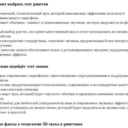
оит выбрать этот рингтон
еменный, технологичный звук, который максимально эффективно использует
мики вашего смартфона.
вает объёмное, «живое» и захватывающее звучание, которое выделяется на ф
й выбор для тех, кто ценит качественный звук и хочет использовать все возм
ойства.
 альтернатива стандартным, «плоским» звонкам, предлагающая более интерес
вучание.
качество записи обеспечивает ясное и детализированное звучание, передающе
венные эффекты.
льно подойдёт этот звонок
ам современных смартфонов с качественными стереодинамиками и поддержк
звука.
телям, предпочитающим технологичные, современные и нестандартные рингт
 классическим сигналам.
о ищет звук, который будет «звучать» объёмно и привлекать внимание своим з
ем.
 выбор для любителей электронной музыки и современных звуковых эффекто
хочет установить на звонок сигнал, который будет выделяться не громкостью, 
ью» и красотой.
е факты о технологии 3D-звука в рингтонах