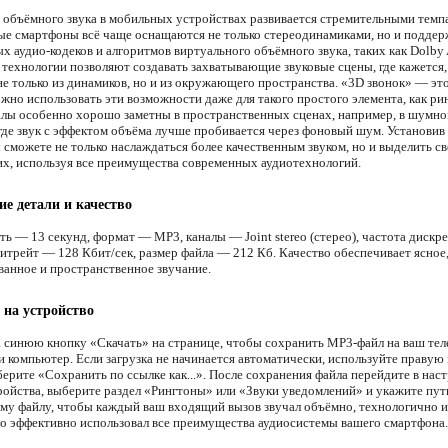
 объёмного звука в мобильных устройствах развивается стремительными темп
е смартфоны всё чаще оснащаются не только стереодинамиками, но и поддер
х аудио-кодеков и алгоритмов виртуального объёмного звука, таких как Dolby
 технологии позволяют создавать захватывающие звуковые сцены, где кажется,
не только из динамиков, но и из окружающего пространства. «3D звонок» — эт
ожно использовать эти возможности даже для такого простого элемента, как ри
алы особенно хорошо заметны в пространственных сценах, например, в шумно
 где звук с эффектом объёма лучше пробивается через фоновый шум. Установив
 сможете не только наслаждаться более качественным звуком, но и выделить с
их, используя все преимущества современных аудиотехнологий.
ие детали и качество
ть — 13 секунд, формат — MP3, каналы — Joint stereo (стерео), частота диск
битрейт — 128 Кбит/сек, размер файла — 212 Кб. Качество обеспечивает ясное
ванное и пространственное звучание.
 на устройство
 синюю кнопку «Скачать» на странице, чтобы сохранить MP3-файл на ваш тел
и компьютер. Если загрузка не начинается автоматически, используйте правую
ерите «Сохранить по ссылке как...». После сохранения файла перейдите в наст
ройства, выберите раздел «Рингтоны» или «Звуки уведомлений» и укажите пут
му файлу, чтобы каждый ваш входящий вызов звучал объёмно, технологично и
о эффективно использовал все преимущества аудиосистемы вашего смартфона.