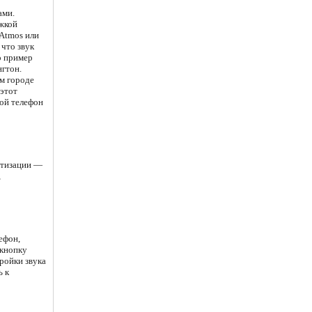
ами.
жкой
 Atmos или
 что звук
о пример
нгтон.
м городе
 этот
вой телефон
ретизации —
,
ефон,
 кнопку
ройки звука
ь к