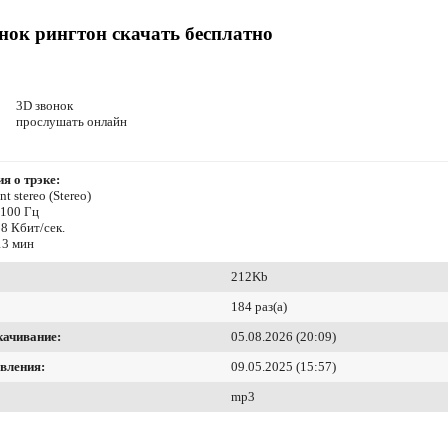
нок рингтон скачать бесплатно
3D звонок
прослушать онлайн
я о трэке:
t stereo (Stereo)
4100 Гц
8 Кбит/сек.
13 мин
212Kb
184 раз(а)
качивание:
05.08.2026 (20:09)
вления:
09.05.2025 (15:57)
mp3