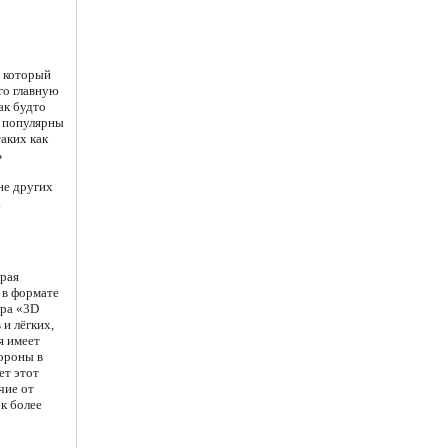
, который
го главную
ак будто
о популярны
аких как
ь
не других
.
орая
 в формате
тра «3D
и лёгких,
я имеет
ороны в
ет этот
чие от
ок более