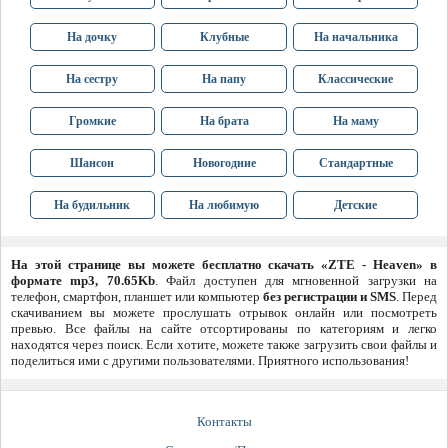
На дочку
Клубные
На начальника
На сестру
На папу
Классические
Громкие
На брата
На маму
Шансон
Новогодние
Стандартные
На будильник
На любимую
Детские
На этой странице вы можете бесплатно скачать «ZTE - Heaven» в
формате mp3, 70.65Kb
. Файл доступен для мгновенной загрузки на
телефон, смартфон, планшет или компьютер
без регистрации и SMS
. Перед
скачиванием вы можете прослушать отрывок онлайн или посмотреть
превью. Все файлы на сайте отсортированы по категориям и легко
находятся через поиск. Если хотите, можете также загрузить свои файлы и
поделиться ими с другими пользователями. Приятного использования!
Контакты