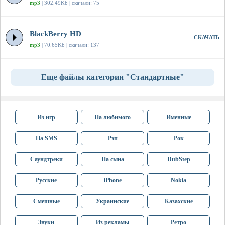
mp3
| 302.49Kb | скачали: 75
BlackBerry HD
СКАЧАТЬ
mp3
| 70.65Kb | скачали: 137
Еще файлы категории "Стандартные"
Из игр
На любимого
Именные
На SMS
Рэп
Рок
Саундтреки
На сына
DubStep
Русские
iPhone
Nokia
Смешные
Украинские
Казахские
Звуки
Из рекламы
Ретро