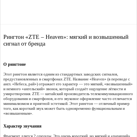
Рингтон «ZTE – Heaven»: мягкий и возвышенный
сигнал от бренда
О рингтоне
Этот рингтон является одним из стандартных заводских сигналов,
предустановленных в смартфонах ZTE. Название «Heaven» (в переводе с
англ. «Небеса, рай») отражает его характер — это мягкий, «возвышенный»
и немного «ангельский» звонок, который создаёт ощущение лёгкости и
умиротворения. ZTE — китайский производитель телекоммуникационного
оборудования и смартфонов, и его звуковое оформление часто отличается
минимализмом и приятной эстетикой. Этот рингтон — отличный пример
того, как короткий звук может быть одновременно функциональным и
«возвышенным».
Характер звучания
Фрагмент длится 2 секунды. Это очень короткий, но мягкий и «парящий»