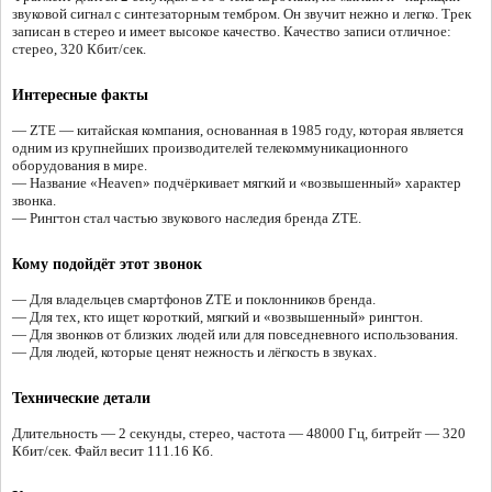
звуковой сигнал с синтезаторным тембром. Он звучит нежно и легко. Трек
записан в стерео и имеет высокое качество. Качество записи отличное:
стерео, 320 Кбит/сек.
Интересные факты
— ZTE — китайская компания, основанная в 1985 году, которая является
одним из крупнейших производителей телекоммуникационного
оборудования в мире.
— Название «Heaven» подчёркивает мягкий и «возвышенный» характер
звонка.
— Рингтон стал частью звукового наследия бренда ZTE.
Кому подойдёт этот звонок
— Для владельцев смартфонов ZTE и поклонников бренда.
— Для тех, кто ищет короткий, мягкий и «возвышенный» рингтон.
— Для звонков от близких людей или для повседневного использования.
— Для людей, которые ценят нежность и лёгкость в звуках.
Технические детали
Длительность — 2 секунды, стерео, частота — 48000 Гц, битрейт — 320
Кбит/сек. Файл весит 111.16 Кб.