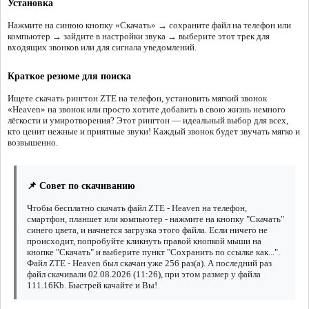
Установка
Нажмите на синюю кнопку «Скачать» → сохраните файл на телефон или
компьютер → зайдите в настройки звука → выберите этот трек для
входящих звонков или для сигнала уведомлений.
Краткое резюме для поиска
Ищете скачать рингтон ZTE на телефон, установить мягкий звонок
«Heaven» на звонок или просто хотите добавить в свою жизнь немного
лёгкости и умиротворения? Этот рингтон — идеальный выбор для всех,
кто ценит нежные и приятные звуки! Каждый звонок будет звучать мягко и
возвышенно.
📌 Совет по скачиванию
Чтобы бесплатно скачать файл ZTE - Heaven на телефон,
смартфон, планшет или компьютер - нажмите на кнопку "Скачать"
синего цвета, и начнется загрузка этого файла. Если ничего не
происходит, попробуйте кликнуть правой кнопкой мыши на
кнопке "Скачать" и выберите пункт "Сохранить по ссылке как...".
Файл ZTE - Heaven был скачан уже 256 раз(а). А последний раз
файл скачивали 02.08.2026 (11:26), при этом размер у файла
111.16Kb. Быстрей качайте и Вы!