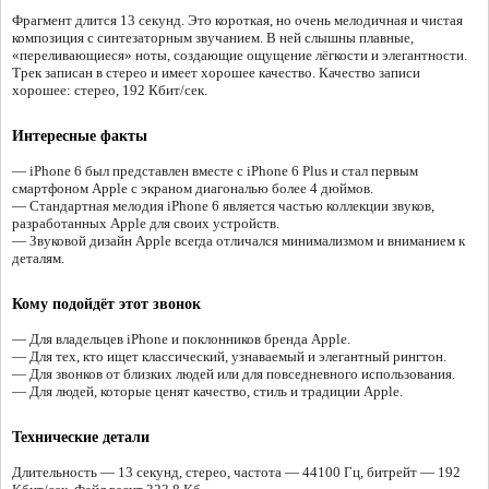
Фрагмент длится 13 секунд. Это короткая, но очень мелодичная и чистая
композиция с синтезаторным звучанием. В ней слышны плавные,
«переливающиеся» ноты, создающие ощущение лёгкости и элегантности.
Трек записан в стерео и имеет хорошее качество. Качество записи
хорошее: стерео, 192 Кбит/сек.
Интересные факты
— iPhone 6 был представлен вместе с iPhone 6 Plus и стал первым
смартфоном Apple с экраном диагональю более 4 дюймов.
— Стандартная мелодия iPhone 6 является частью коллекции звуков,
разработанных Apple для своих устройств.
— Звуковой дизайн Apple всегда отличался минимализмом и вниманием к
деталям.
Кому подойдёт этот звонок
— Для владельцев iPhone и поклонников бренда Apple.
— Для тех, кто ищет классический, узнаваемый и элегантный рингтон.
— Для звонков от близких людей или для повседневного использования.
— Для людей, которые ценят качество, стиль и традиции Apple.
Технические детали
Длительность — 13 секунд, стерео, частота — 44100 Гц, битрейт — 192