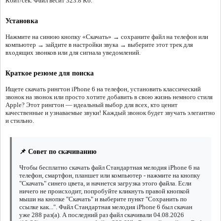
Кбит/сек. Файл весит 323.8 Кб.
Установка
Нажмите на синюю кнопку «Скачать» → сохраните файл на телефон или
компьютер → зайдите в настройки звука → выберите этот трек для
входящих звонков или для сигнала уведомлений.
Краткое резюме для поиска
Ищете скачать рингтон iPhone 6 на телефон, установить классический
звонок на звонок или просто хотите добавить в свою жизнь немного стиля
Apple? Этот рингтон — идеальный выбор для всех, кто ценит
качественные и узнаваемые звуки! Каждый звонок будет звучать элегантно
и стильно.
📌 Совет по скачиванию
Чтобы бесплатно скачать файл Стандартная мелодия iPhone 6 на
телефон, смартфон, планшет или компьютер - нажмите на кнопку
"Скачать" синего цвета, и начнется загрузка этого файла. Если
ничего не происходит, попробуйте кликнуть правой кнопкой
мыши на кнопке "Скачать" и выберите пункт "Сохранить по
ссылке как...". Файл Стандартная мелодия iPhone 6 был скачан
уже 288 раз(а). А последний раз файл скачивали 04.08.2026