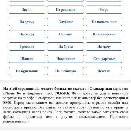
Звуки
Из рекламы
Ретро
На дочку
Клубные
На начальника
На сестру
На папу
Классические
Громкие
На брата
На маму
Шансон
Новогодние
Стандартные
На будильник
На любимую
Детские
На этой странице вы можете бесплатно скачать «Стандартная мелодия
iPhone 6» в формате mp3, 70.65Kb
. Файл доступен для мгновенной
загрузки на телефон, смартфон, планшет или компьютер
без регистрации и
SMS
. Перед скачиванием вы можете прослушать отрывок онлайн или
посмотреть превью. Все файлы на сайте отсортированы по категориям и
легко находятся через поиск. Если хотите, можете также загрузить свои
файлы и поделиться ими с другими пользователями. Приятного
использования!