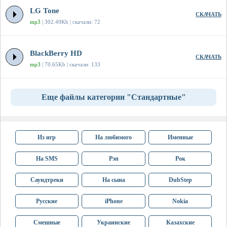
LG Tone
СКАЧАТЬ
mp3
| 302.49Kb | скачали: 72
BlackBerry HD
СКАЧАТЬ
mp3
| 70.65Kb | скачали: 133
Еще файлы категории "Стандартные"
Из игр
На любимого
Именные
На SMS
Рэп
Рок
Саундтреки
На сына
DubStep
Русские
iPhone
Nokia
Смешные
Украинские
Казахские