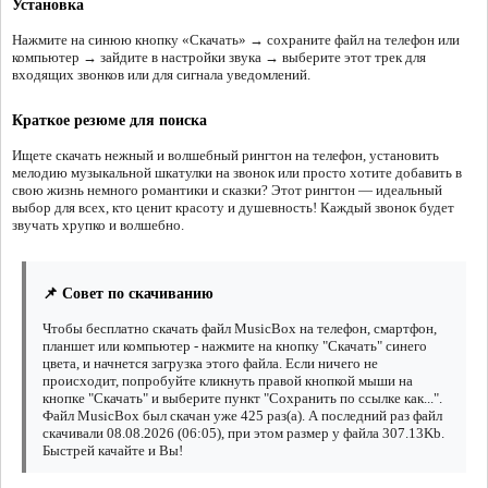
Установка
Нажмите на синюю кнопку «Скачать» → сохраните файл на телефон или
компьютер → зайдите в настройки звука → выберите этот трек для
входящих звонков или для сигнала уведомлений.
Краткое резюме для поиска
Ищете скачать нежный и волшебный рингтон на телефон, установить
мелодию музыкальной шкатулки на звонок или просто хотите добавить в
свою жизнь немного романтики и сказки? Этот рингтон — идеальный
выбор для всех, кто ценит красоту и душевность! Каждый звонок будет
звучать хрупко и волшебно.
📌 Совет по скачиванию
Чтобы бесплатно скачать файл MusicBox на телефон, смартфон,
планшет или компьютер - нажмите на кнопку "Скачать" синего
цвета, и начнется загрузка этого файла. Если ничего не
происходит, попробуйте кликнуть правой кнопкой мыши на
кнопке "Скачать" и выберите пункт "Сохранить по ссылке как...".
Файл MusicBox был скачан уже 425 раз(а). А последний раз файл
скачивали 08.08.2026 (06:05), при этом размер у файла 307.13Kb.
Быстрей качайте и Вы!