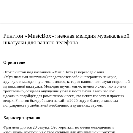
Рингтон «MusicBox»: нежная мелодия музыкальной
шкатулки для вашего телефона
О рингтоне
Этот рингтон под названием «MusicBox» (в переводе с англ.
«Музыкальная шкатулка») представляет собой невероятно нежную,
хрупкую и мелодичную композицию, которая напоминает звуки старинной
музыкальной шкатулки. Мелодия звучит мягко, немного сказочно и очень
трогательно, создавая ощущение уюта и ностальгии. Такой звонок
идеально подойдёт для романтиков и всех, кто ценит красоту в простых
вещах. Рингтон был добавлен на сайт в 2025 году и быстро завоевал
популярность у любителей необычных и душевных звуков.
Характер звучания
Фрагмент длится 20 секунд. Это короткая, но очень мелодичная и
«звенящая» композиция с характерным для музыкальной шкатулки