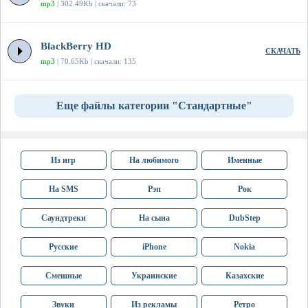
mp3
| 302.49Kb | скачали: 73
BlackBerry HD
СКАЧАТЬ
mp3
| 70.65Kb | скачали: 135
Еще файлы категории "Стандартные"
Из игр
На любимого
Именные
На SMS
Рэп
Рок
Саундтреки
На сына
DubStep
Русские
iPhone
Nokia
Смешные
Украинские
Казахские
Звуки
Из рекламы
Ретро