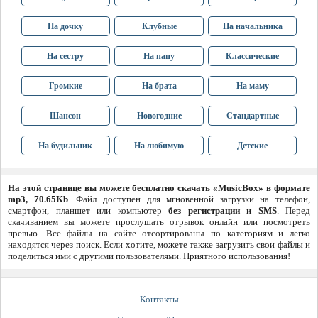
На дочку
Клубные
На начальника
На сестру
На папу
Классические
Громкие
На брата
На маму
Шансон
Новогодние
Стандартные
На будильник
На любимую
Детские
На этой странице вы можете бесплатно скачать «MusicBox» в формате
mp3, 70.65Kb
. Файл доступен для мгновенной загрузки на телефон,
смартфон, планшет или компьютер
без регистрации и SMS
. Перед
скачиванием вы можете прослушать отрывок онлайн или посмотреть
превью. Все файлы на сайте отсортированы по категориям и легко
находятся через поиск. Если хотите, можете также загрузить свои файлы и
поделиться ими с другими пользователями. Приятного использования!
Контакты