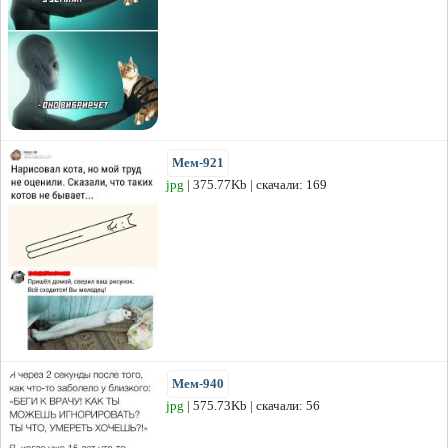
Мем-921
jpg
| 375.77Kb | скачали: 169
Мем-940
jpg
| 575.73Kb | скачали: 56