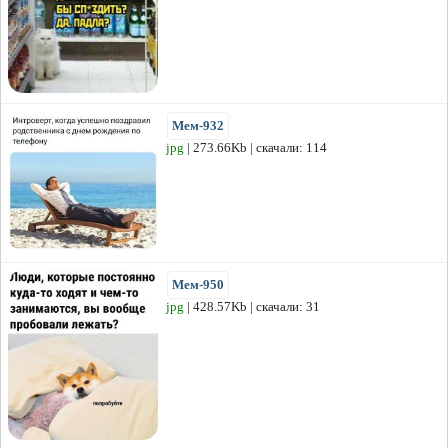
Мем-932
jpg
| 273.66Kb | скачали: 114
Мем-950
jpg
| 428.57Kb | скачали: 31