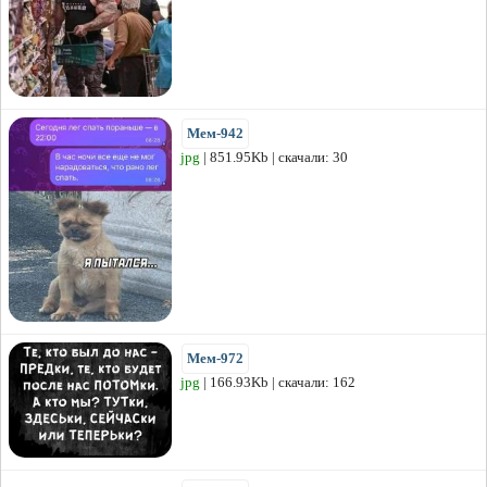
Мем-942
jpg
| 851.95Kb | скачали: 30
Мем-972
jpg
| 166.93Kb | скачали: 162