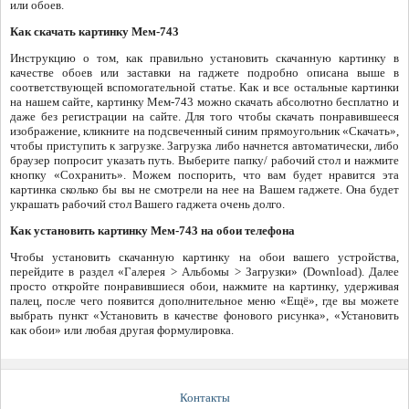
или обоев.
Как скачать картинку Мем-743
Инструкцию о том, как правильно установить скачанную картинку в
качестве обоев или заставки на гаджете подробно описана выше в
соответствующей вспомогательной статье. Как и все остальные картинки
на нашем сайте, картинку Мем-743 можно скачать абсолютно бесплатно и
даже без регистрации на сайте. Для того чтобы скачать понравившееся
изображение, кликните на подсвеченный синим прямоугольник «Скачать»,
чтобы приступить к загрузке. Загрузка либо начнется автоматически, либо
браузер попросит указать путь. Выберите папку/ рабочий стол и нажмите
кнопку «Сохранить». Можем поспорить, что вам будет нравится эта
картинка сколько бы вы не смотрели на нее на Вашем гаджете. Она будет
украшать рабочий стол Вашего гаджета очень долго.
Как установить картинку Мем-743 на обои телефона
Чтобы установить скачанную картинку на обои вашего устройства,
перейдите в раздел «Галерея > Альбомы > Загрузки» (Download). Далее
просто откройте понравившиеся обои, нажмите на картинку, удерживая
палец, после чего появится дополнительное меню «Ещё», где вы можете
выбрать пункт «Установить в качестве фонового рисунка», «Установить
как обои» или любая другая формулировка.
Контакты