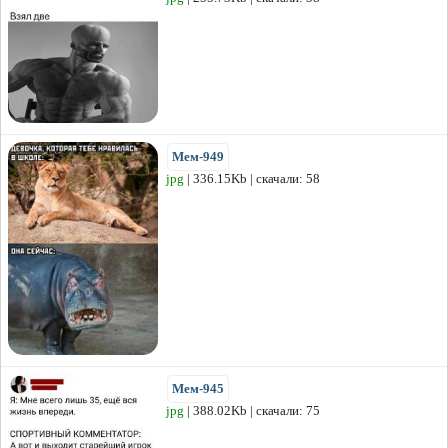
Мем-949
jpg
| 336.15Kb | скачали: 58
Мем-945
jpg
| 388.02Kb | скачали: 75