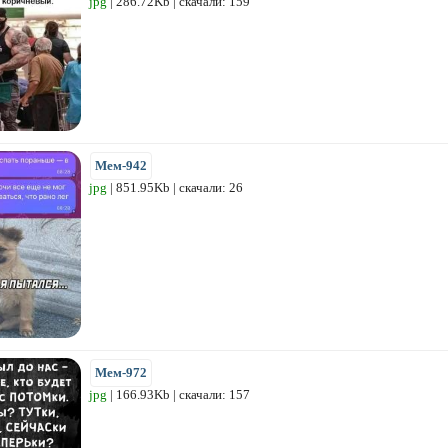
jpg
| 286.72Kb | скачали: 159
Мем-942
jpg
| 851.95Kb | скачали: 26
Мем-972
jpg
| 166.93Kb | скачали: 157