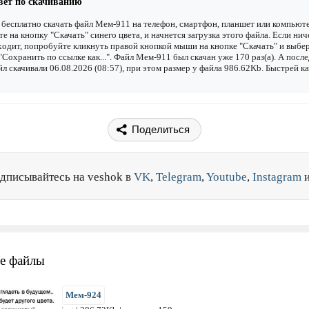
вет по скачиванию
бесплатно скачать файл Мем-911 на телефон, смартфон, планшет или компьюте
е на кнопку "Скачать" синего цвета, и начнется загрузка этого файла. Если нич
одит, попробуйте кликнуть правой кнопкой мыши на кнопке "Скачать" и выбе
"Сохранить по ссылке как...". Файл Мем-911 был скачан уже 170 раз(а). А посл
йл скачивали 06.08.2026 (08:57), при этом размер у файла 986.62Kb. Быстрей к
Поделиться
дписывайтесь на veshok в
VK
,
Telegram
,
Youtube
,
Instagram
е файлы
Мем-924