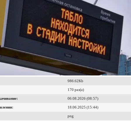
986.62Kb
170 раз(а)
качивание:
06.08.2026 (08:57)
вления:
18.06.2025 (15:44)
png