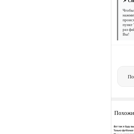
📌 Со
Чтобы 
нажмит
происх
пункт 
раз фа
Вы!
По
Похожи