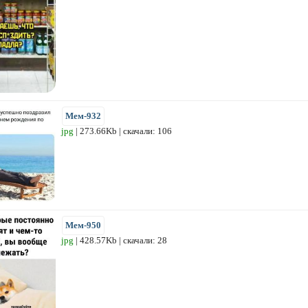
Мем-932
jpg
| 273.66Kb | скачали: 106
Мем-950
jpg
| 428.57Kb | скачали: 28