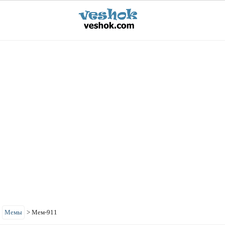
>
Мемы
>
Мем-911