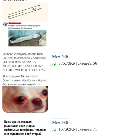
Мем-940
jpg
| 575.73Kb | скачали: 56
Мем-936
jpg
| 167.92Kb | скачали: 71