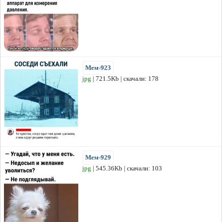
Мем-923
jpg
| 721.5Kb | скачали: 178
Мем-929
jpg
| 545.36Kb | скачали: 103