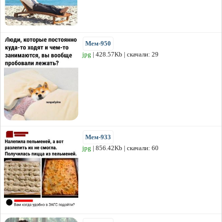
Мем-950
jpg
| 428.57Kb | скачали: 29
Мем-933
jpg
| 856.42Kb | скачали: 60