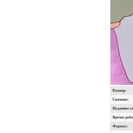
Размер:
Скачано:
Недавнее с
Время доба
Формат: