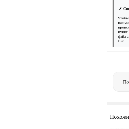
📌 Со
Чтобы 
нажмит
происх
пункт 
файл с
Вы!
По
Похожи