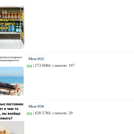
Мем-932
jpg
| 273.66Kb | скачали: 107
Мем-950
jpg
| 428.57Kb | скачали: 29