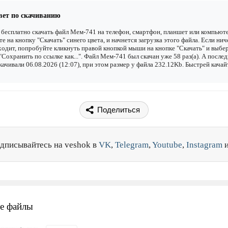
вет по скачиванию
бесплатно скачать файл Мем-741 на телефон, смартфон, планшет или компьюте
е на кнопку "Скачать" синего цвета, и начнется загрузка этого файла. Если нич
одит, попробуйте кликнуть правой кнопкой мыши на кнопке "Скачать" и выбе
"Сохранить по ссылке как...". Файл Мем-741 был скачан уже 58 раз(а). А после
качивали 06.08.2026 (12:07), при этом размер у файла 232.12Kb. Быстрей качай
Поделиться
дписывайтесь на veshok в
VK
,
Telegram
,
Youtube
,
Instagram
е файлы