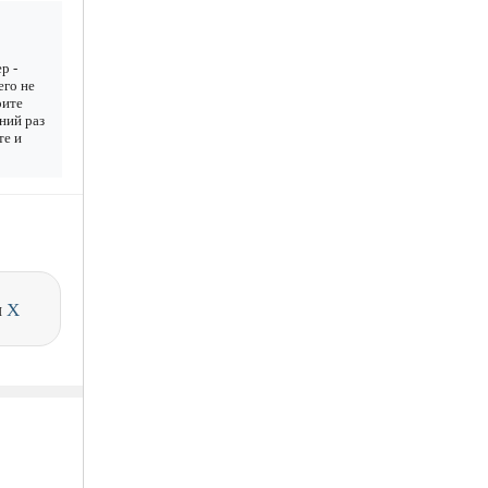
р -
его не
рите
дний раз
те и
и
X