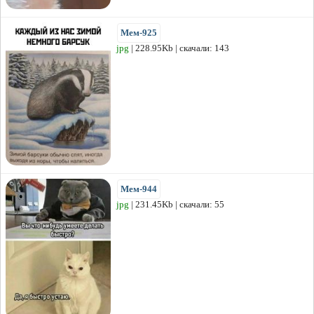
Мем-925
jpg
| 228.95Kb | скачали: 143
Мем-944
jpg
| 231.45Kb | скачали: 55