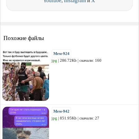
Youtube
,
Instagram
и
X
Похожие файлы
Мем-924
jpg
| 286.72Kb | скачали: 160
Мем-942
jpg
| 851.95Kb | скачали: 27