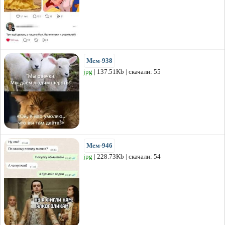
Мем-938
jpg
| 137.51Kb | скачали: 55
Мем-946
jpg
| 228.73Kb | скачали: 54