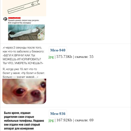
Мем-940
jpg
| 575.73Kb | скачали: 55
Мем-936
jpg
| 167.92Kb | скачали: 69