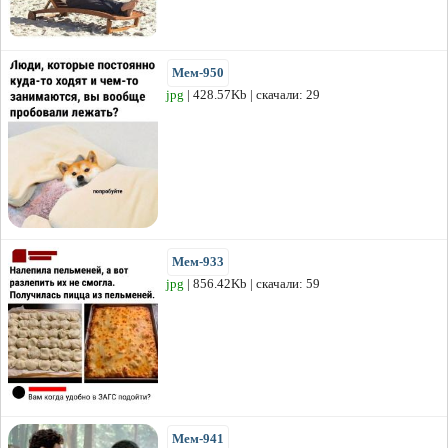
Мем-950
jpg
| 428.57Kb | скачали: 29
Мем-933
jpg
| 856.42Kb | скачали: 59
Мем-941