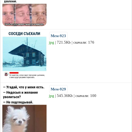
Мем-923
jpg
| 721.5Kb | скачали: 176
Мем-929
jpg
| 545.36Kb | скачали: 100