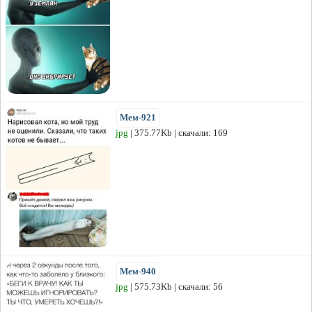
Мем-921
jpg
| 375.77Kb | скачали: 169
Мем-940
jpg
| 575.73Kb | скачали: 56