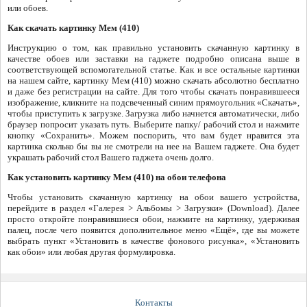
или обоев.
Как скачать картинку Мем (410)
Инструкцию о том, как правильно установить скачанную картинку в
качестве обоев или заставки на гаджете подробно описана выше в
соответствующей вспомогательной статье. Как и все остальные картинки
на нашем сайте, картинку Мем (410) можно скачать абсолютно бесплатно
и даже без регистрации на сайте. Для того чтобы скачать понравившееся
изображение, кликните на подсвеченный синим прямоугольник «Скачать»,
чтобы приступить к загрузке. Загрузка либо начнется автоматически, либо
браузер попросит указать путь. Выберите папку/ рабочий стол и нажмите
кнопку «Сохранить». Можем поспорить, что вам будет нравится эта
картинка сколько бы вы не смотрели на нее на Вашем гаджете. Она будет
украшать рабочий стол Вашего гаджета очень долго.
Как установить картинку Мем (410) на обои телефона
Чтобы установить скачанную картинку на обои вашего устройства,
перейдите в раздел «Галерея > Альбомы > Загрузки» (Download). Далее
просто откройте понравившиеся обои, нажмите на картинку, удерживая
палец, после чего появится дополнительное меню «Ещё», где вы можете
выбрать пункт «Установить в качестве фонового рисунка», «Установить
как обои» или любая другая формулировка.
Контакты