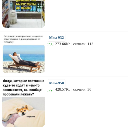
Мем-932
jpg
| 273.66Kb | скачали: 113
Мем-950
jpg
| 428.57Kb | скачали: 30