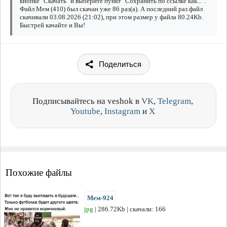
кнопке "Скачать" и выберите пункт "Сохранить по ссылке как...".
Файл Мем (410) был скачан уже 86 раз(а). А последний раз файл
скачивали 03.08.2026 (21:02), при этом размер у файла 80.24Kb.
Быстрей качайте и Вы!
Поделиться
Подписывайтесь на veshok в
VK
,
Telegram
,
Youtube
,
Instagram
и
X
Похожие файлы
Мем-924
jpg
| 286.72Kb | скачали: 166