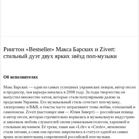
Рингтон «Bestseller» Макса Барских и Zivert:
стильный дуэт двух ярких звёзд поп-музыки
Об исполнителях
Макс Барских — один из самых успешных украинских певцов, автор песен
и продюсер, чья карьера началась в 2008 году. За годы творчества он
выпустил множество хитов, которые стали популярными далеко за
пределами Украины. Его музыкальный стиль сочетает поп-музыку,
электронику и R&B, а тексты часто затрагивают темы любви, отношений и
самопоиска. Zivert (настоящее имя — Юлия Зиверт) — российская певица
и автор песен, которая стремительно ворвалась в музыкальную индустрию
и завоевала любовь слушателей своим уникальным голосом, харизмой и
стильным звучанием. Её треки, такие как «Life» и «Credo», мгновенно
стали хитами, а сама она прочно закрепилась в статусе одной из самых
ярких исполнительниц современной российской поп-музыки.