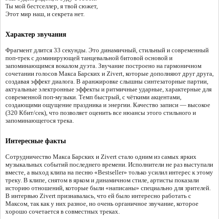
Ты мой бестселлер, я твой сюжет,
Этот мир наш, и секрета нет.
Характер звучания
Фрагмент длится 33 секунды. Это динамичный, стильный и современный
поп-трек с доминирующей танцевальной битовой основой и
запоминающимся вокалом дуэта. Звучание построено на гармоничном
сочетании голосов Макса Барских и Zivert, которые дополняют друг друга,
создавая эффект диалога. В аранжировке слышны синтезаторные партии,
актуальные электронные эффекты и ритмичные ударные, характерные для
современной поп-музыки. Темп быстрый, с чёткими акцентами,
создающими ощущение праздника и энергии. Качество записи — высокое
(320 Кбит/сек), что позволяет оценить все нюансы этого стильного и
запоминающегося трека.
Интересные факты
Сотрудничество Макса Барских и Zivert стало одним из самых ярких
музыкальных событий последнего времени. Исполнители не раз выступали
вместе, а выход клипа на песню «Bestseller» только усилил интерес к этому
треку. В клипе, снятом в ярком и динамичном стиле, артисты показали
историю отношений, которые были «написаны» специально для зрителей.
В интервью Zivert признавалась, что ей было интересно работать с
Максом, так как у них разное, но очень органичное звучание, которое
хорошо сочетается в совместных треках.