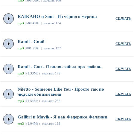
mp3
| 991.06Kb | скачали: 168
RAIKAHO и Soul - Из чёрного мерина
СКАЧАТЬ
mp3
| 580.45Kb | скачали: 174
Ramil - Сияй
СКАЧАТЬ
mp3
| 801.27Kb | скачали: 137
Ramil - Сон - Я вновь забыл про любовь
СКАЧАТЬ
mp3
| (1.33Mb) | скачали: 179
Niletto - Someone Like You - Просто так по
людски обними меня
СКАЧАТЬ
mp3
| (1.54Mb) | скачали: 235
Galibri и Mavik - Я как Федерико Феллини
СКАЧАТЬ
mp3
| (1.04Mb) | скачали: 163