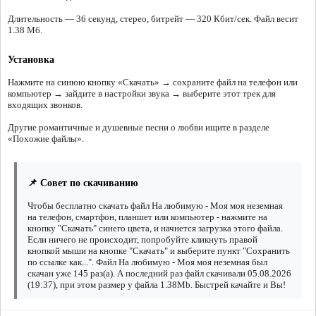
Длительность — 36 секунд, стерео, битрейт — 320 Кбит/сек. Файл весит
1.38 Мб.
Установка
Нажмите на синюю кнопку «Скачать» → сохраните файл на телефон или
компьютер → зайдите в настройки звука → выберите этот трек для
входящих звонков.
Другие романтичные и душевные песни о любви ищите в разделе
«Похожие файлы».
📌 Совет по скачиванию
Чтобы бесплатно скачать файл На любимую - Моя моя неземная
на телефон, смартфон, планшет или компьютер - нажмите на
кнопку "Скачать" синего цвета, и начнется загрузка этого файла.
Если ничего не происходит, попробуйте кликнуть правой
кнопкой мыши на кнопке "Скачать" и выберите пункт "Сохранить
по ссылке как...". Файл На любимую - Моя моя неземная был
скачан уже 145 раз(а). А последний раз файл скачивали 05.08.2026
(19:37), при этом размер у файла 1.38Mb. Быстрей качайте и Вы!