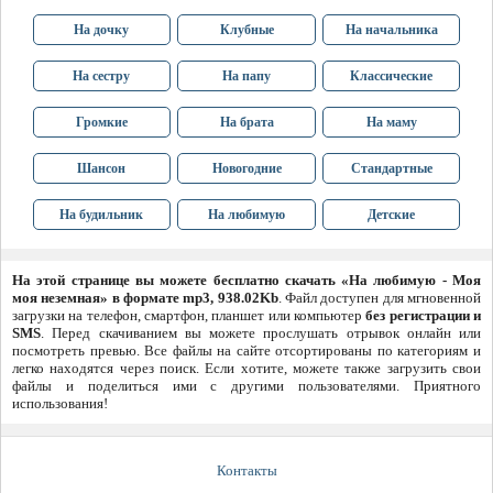
На дочку
Клубные
На начальника
На сестру
На папу
Классические
Громкие
На брата
На маму
Шансон
Новогодние
Стандартные
На будильник
На любимую
Детские
На этой странице вы можете бесплатно скачать «На любимую - Моя
моя неземная» в формате mp3, 938.02Kb
. Файл доступен для мгновенной
загрузки на телефон, смартфон, планшет или компьютер
без регистрации и
SMS
. Перед скачиванием вы можете прослушать отрывок онлайн или
посмотреть превью. Все файлы на сайте отсортированы по категориям и
легко находятся через поиск. Если хотите, можете также загрузить свои
файлы и поделиться ими с другими пользователями. Приятного
использования!
Контакты