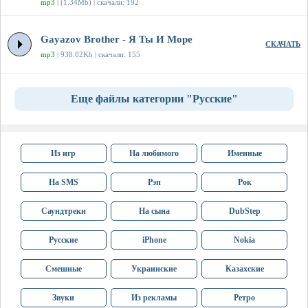
mp3
| (1.34Mb) | скачали: 192
Gayazov Brother - Я Ты И Море
СКАЧАТЬ
mp3
| 938.02Kb | скачали: 155
Еще файлы категории "Русские"
Из игр
На любимого
Именные
На SMS
Рэп
Рок
Саундтреки
На сына
DubStep
Русские
iPhone
Nokia
Смешные
Украинские
Казахские
Звуки
Из рекламы
Ретро