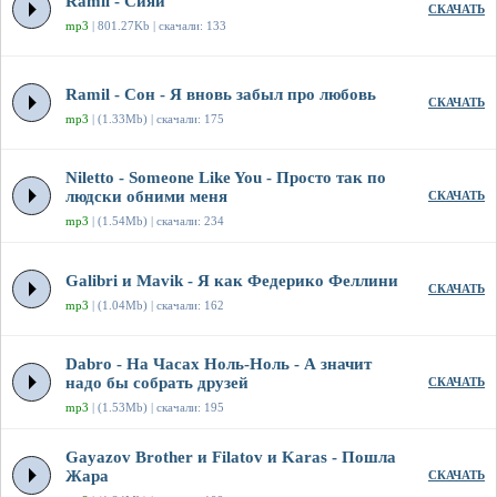
Ramil - Сияй
СКАЧАТЬ
mp3
| 801.27Kb | скачали: 133
Ramil - Сон - Я вновь забыл про любовь
СКАЧАТЬ
mp3
| (1.33Mb) | скачали: 175
Niletto - Someone Like You - Просто так по
людски обними меня
СКАЧАТЬ
mp3
| (1.54Mb) | скачали: 234
Galibri и Mavik - Я как Федерико Феллини
СКАЧАТЬ
mp3
| (1.04Mb) | скачали: 162
Dabro - На Часах Ноль-Ноль - А значит
надо бы собрать друзей
СКАЧАТЬ
mp3
| (1.53Mb) | скачали: 195
Gayazov Brother и Filatov и Karas - Пошла
Жара
СКАЧАТЬ