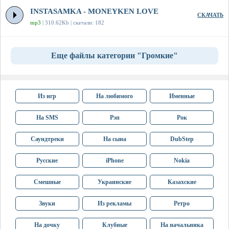
INSTASAMKA - MONEYKEN LOVE
СКАЧАТЬ
mp3
| 310.62Kb | скачали: 182
Еще файлы категории "Громкие"
Из игр
На любимого
Именные
На SMS
Рэп
Рок
Саундтреки
На сына
DubStep
Русские
iPhone
Nokia
Смешные
Украинские
Казахские
Звуки
Из рекламы
Ретро
На дочку
Клубные
На начальника