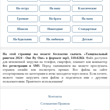
На сестру
На папу
Классические
Громкие
На брата
На маму
Шансон
Новогодние
Стандартные
На будильник
На любимую
Детские
На этой странице вы можете бесплатно скачать «Танцевальный
рингтон 2024 - One By One» в формате mp3, 310.62Kb
. Файл доступен
для мгновенной загрузки на телефон, смартфон, планшет или компьютер
без регистрации и SMS
. Перед скачиванием вы можете прослушать
отрывок онлайн или посмотреть превью. Все файлы на сайте
отсортированы по категориям и легко находятся через поиск. Если хотите,
можете также загрузить свои файлы и поделиться ими с другими
пользователями. Приятного использования!
Контакты
Соглашение/Правила