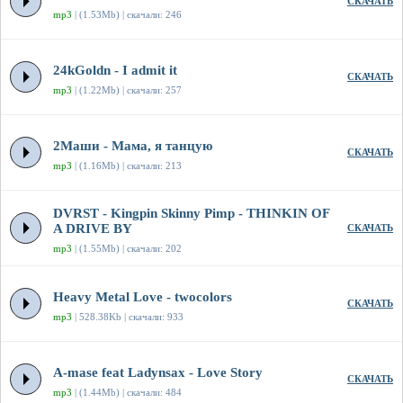
СКАЧАТЬ
mp3
| (1.53Mb) | скачали: 246
24kGoldn - I admit it
СКАЧАТЬ
mp3
| (1.22Mb) | скачали: 257
2Маши - Мама, я танцую
СКАЧАТЬ
mp3
| (1.16Mb) | скачали: 213
DVRST - Kingpin Skinny Pimp - THINKIN OF
A DRIVE BY
СКАЧАТЬ
mp3
| (1.55Mb) | скачали: 202
Heavy Metal Love - twocolors
СКАЧАТЬ
mp3
| 528.38Kb | скачали: 933
A-mase feat Ladynsax - Love Story
СКАЧАТЬ
mp3
| (1.44Mb) | скачали: 484