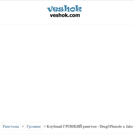
>
Рингтоны
>
Громкие
>
Клубный ГРОМКИЙ рингтон - DrugONmode x Jake