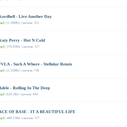
Kordhell - Live Another Day
mp3
| (1.36Mb) | скачали: 312
Katy Perry - Hot N Cold
mp3
| 376.92Kb | скачали: 517
JVLA - Such A Whore - Stellular Remix
mp3
| (1.52Mb) | скачали: 736
Adele - Rolling In The Deep
mp3
| 620.1Kb | скачали: 644
ACE OF BASE - IT A BEAUTIFUL LIFE
mp3
| 468.13Kb | скачали: 377