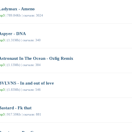
Ladynsax - Ameno
mp3
| 789.84Kb | скачали: 3024
Aspyer - DNA
mp3
| (1.31Mb) | скачали: 340
Astronaut In The Ocean - Ozlig Remix
mp3
| (1.13Mb) | скачали: 384
BVLVNS - In and out of love
mp3
| (1.83Mb) | скачали: 546
Bastard - Fk that
mp3
| 917.59Kb | скачали: 881