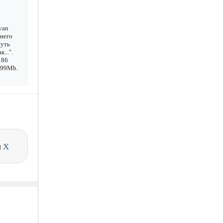
van
инего
нуть
...".
186
1.99Mb.
и
X