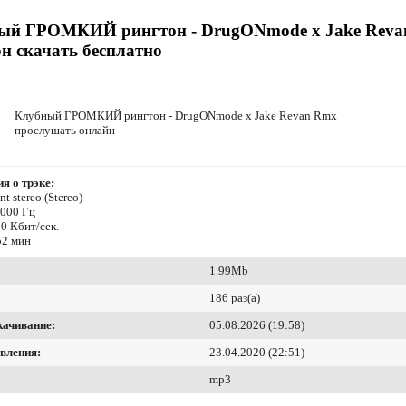
ый ГРОМКИЙ рингтон - DrugONmode x Jake Rev
н скачать бесплатно
Клубный ГРОМКИЙ рингтон - DrugONmode x Jake Revan Rmx
прослушать онлайн
я о трэке:
t stereo (Stereo)
8000 Гц
0 Кбит/сек.
52 мин
1.99Mb
186 раз(а)
качивание:
05.08.2026 (19:58)
вления:
23.04.2020 (22:51)
mp3