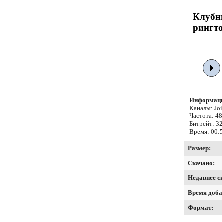
Клубн
рингто
Информаци
Каналы: Join
Частота: 4
Битрейт:
32
Время: 00:
Размер:
Скачано:
Недавнее с
Время доба
Формат: