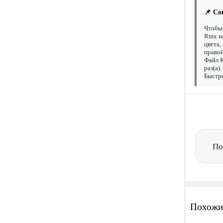
📌 Со
Чтобы
Rmx на
цвета,
правой
Файл 
раз(а)
Быстре
По
Похожи