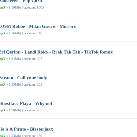
Boostereo - Pop Corn
mp3
| (1.19Mb) | скачали: 1005
DJSM Robbe - Milan Gavris - Mirrors
mp3
| (1.16Mb) | скачали: 316
Eri Qerimi - Landi Roko - Rrak Tak Tak - TikTok Remix
mp3
| (1.54Mb) | скачали: 292
Faraon - Call your body
mp3
| (1.35Mb) | скачали: 303
Ghostface Playa - Why not
mp3
| (1.28Mb) | скачали: 297
He is A Pirate - Blasterjaxx
mp3
| (1.53Mb) | скачали: 450