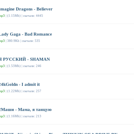
Imagine Dragons - Believer
mp3
| (1.15Mb) | скачали: 4445
Lady Gaga - Bad Romance
mp3
| 380.9Kb | скачали: 535
Я РУССКИЙ - SHAMAN
mp3
| (1.53Mb) | скачали: 246
24kGoldn - I admit it
mp3
| (1.22Mb) | скачали: 257
2Маши - Мама, я танцую
mp3
| (1.16Mb) | скачали: 213