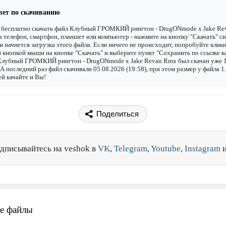
вет по скачиванию
 бесплатно скачать файл Клубный ГРОМКИЙ рингтон - DrugONmode x Jake Re
 телефон, смартфон, планшет или компьютер - нажмите на кнопку "Скачать" с
 и начнется загрузка этого файла. Если ничего не происходит, попробуйте клик
 кнопкой мыши на кнопке "Скачать" и выберите пункт "Сохранить по ссылке как
Клубный ГРОМКИЙ рингтон - DrugONmode x Jake Revan Rmx был скачан уже 
. А последний раз файл скачивали 05.08.2026 (19:58), при этом размер у файла 
й качайте и Вы!
Поделиться
дписывайтесь на veshok в
VK
,
Telegram
,
Youtube
,
Instagram
е файлы